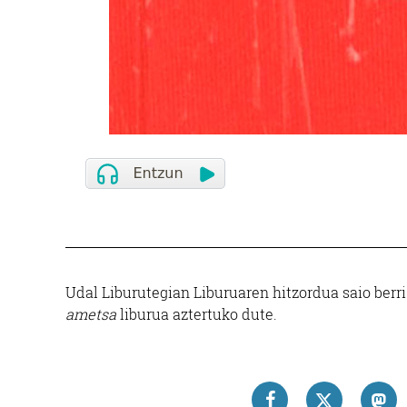
Udal Liburutegian Liburuaren hitzordua saio berri
ametsa
liburua aztertuko dute.