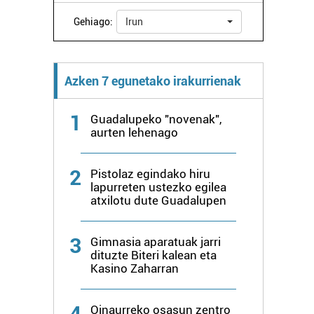
Gehiago:
Irun
Azken 7 egunetako irakurrienak
1
Guadalupeko "novenak",
aurten lehenago
2
Pistolaz egindako hiru
lapurreten ustezko egilea
atxilotu dute Guadalupen
3
Gimnasia aparatuak jarri
dituzte Biteri kalean eta
Kasino Zaharran
4
Oinaurreko osasun zentro