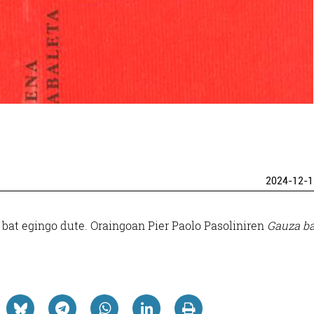
2024-12-1
 bat egingo dute. Oraingoan Pier Paolo Pasoliniren
Gauza b