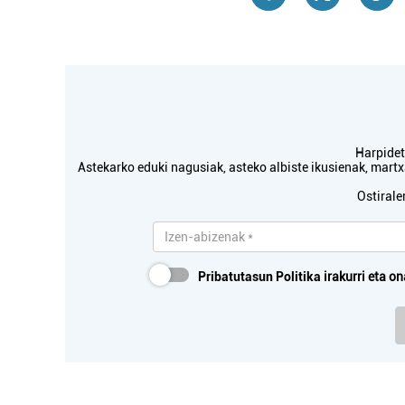
Museoak
LUBERRI MUSEOA
Harpidetu
Astekarko eduki nagusiak, asteko albiste ikusienak, mar
Oiartzun
Ostirale
Pribatutasun Politika
irakurri eta on