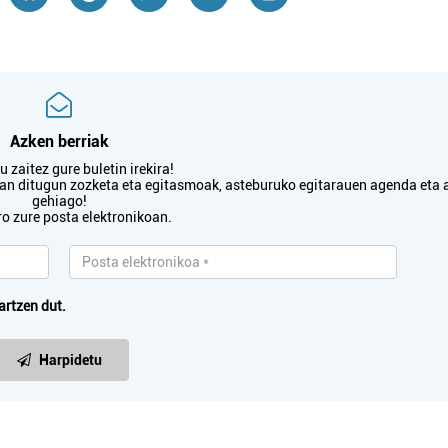
Elektrizitatea
KBL OARSO
LU
Azken berriak
ELEKTRIZITATEA
 zaitez gure buletin irekira!
txan ditugun zozketa eta egitasmoak, asteburuko egitarauen agenda eta 
Pasaia
gehiago!
ro zure posta elektronikoan.
artzen dut.
Harpidetu