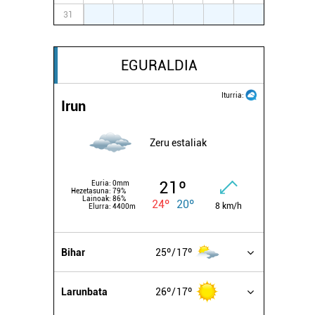
31
1
2
3
4
5
6
EGURALDIA
Iturria:
Irun
Zeru estaliak
21º
Euria:
0mm
Hezetasuna:
79%
Lainoak:
86%
24º
20º
8 km/h
Elurra:
4400m
Bihar
25º
17º
Larunbata
26º
17º