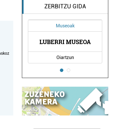
ZERBITZU GIDA
Museoak
Elektrizitatea
KBL OARSO
BERRI MUSEOA
ELEKTRIZITATEA
askoz
Oiartzun
Pasaia