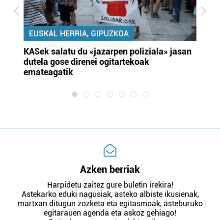
EUSKAL HERRIA, GIPUZKOA
KASek salatu du «jazarpen poliziala» jasan
Pa
dutela gose direnei ogitartekoak
da
emateagatik
«s
Azken berriak
Harpidetu zaitez gure buletin irekira!
Astekarko eduki nagusiak, asteko albiste ikusienak,
martxan ditugun zozketa eta egitasmoak, asteburuko
egitarauen agenda eta askoz gehiago!