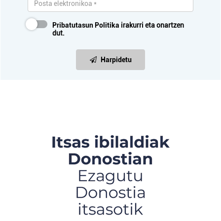
Pribatutasun Politika
irakurri eta onartzen
dut.
Harpidetu