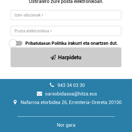
Ostiralero zure posta elektronikoan.
Pribatutasun Politika
irakurri eta onartzen dut.
Harpidetu
943 34 03 30
oarsobidasoa@hitza.eus
Nafarroa etorbidea 26, Errenteria-Orereta 20100
Nor gara