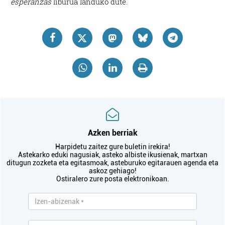
esperanzas
liburua landuko dute.
Azken berriak
Harpidetu zaitez gure buletin irekira!
Astekarko eduki nagusiak, asteko albiste ikusienak, martxan
ditugun zozketa eta egitasmoak, asteburuko egitarauen agenda eta
askoz gehiago!
Ostiralero zure posta elektronikoan.