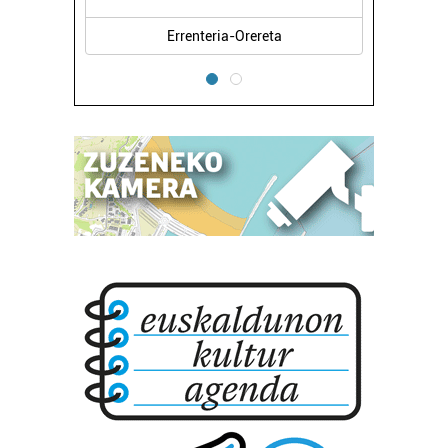
Errenteria-Orereta