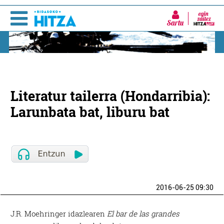
Sartu
Literatur tailerra (Hondarribia):
Larunbata bat, liburu bat
2016-06-25 09:30
J.R. Moehringer idazlearen
El bar de las grandes