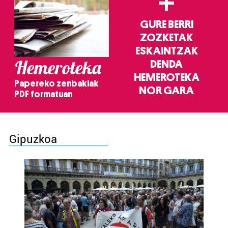
+
GURE BERRI
ZOZKETAK
ESKAINTZAK
Hemeroteka
DENDA
HEMEROTEKA
Papereko zenbakiak
NOR GARA
PDF formatuan
Gipuzkoa