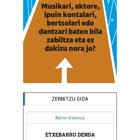
ZERBITZU GIDA
Barne diseinua
A
ETXEBARRU DENDA