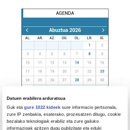
AGENDA
Abuztua 2026
AL.
AR.
AZ.
OG.
OL.
LR.
IG.
27
28
29
30
31
1
2
3
4
5
6
7
8
9
10
11
12
13
14
15
16
17
18
19
20
21
22
23
24
25
26
27
28
29
30
31
1
2
3
4
5
6
Datuen erabilera arduratsua
Guk eta
gure 1022 kideek
sure informacio pertsonala,
EGURALDIA
zure IP zenbakia, esaterako, prozesatzen ditugu, cookie
Iturria:
bezalako teknologiak erabiliz eta zure gailuko
Hondarribia
informazioak azitzen dugu publizitate eta eduki