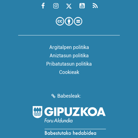
Argitalpen politika
Aniztasun politika
Pribatutasun politika
Cookieak
Babesleak: