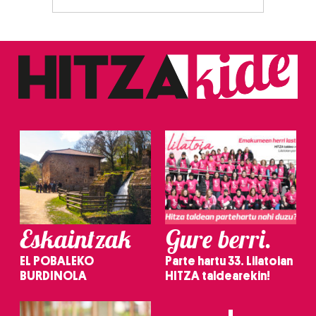
zerbitzuak hobetzeko asmoz, cookie teknologiaz
baliatzen gara. Ohar hau onartuz gero, teknologia hori
erabiltzeko baimen esplizitua ematen diguzu.
Gehiago
irakurri
Eskaintzak
Gure berri.
EL POBALEKO
Parte hartu 33. Lilatoian
BURDINOLA
HITZA taldearekin!