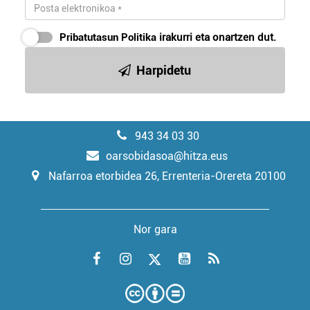
Pribatutasun Politika
irakurri eta onartzen dut.
Harpidetu
943 34 03 30
oarsobidasoa@hitza.eus
Nafarroa etorbidea 26, Errenteria-Orereta 20100
Nor gara