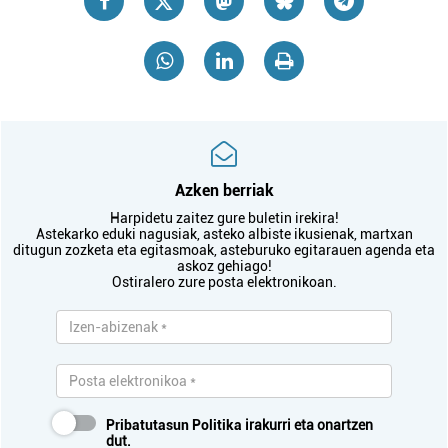
Azken berriak
Harpidetu zaitez gure buletin irekira!
Astekarko eduki nagusiak, asteko albiste ikusienak, martxan
ditugun zozketa eta egitasmoak, asteburuko egitarauen agenda eta
askoz gehiago!
Ostiralero zure posta elektronikoan.
Pribatutasun Politika
irakurri eta onartzen
dut.