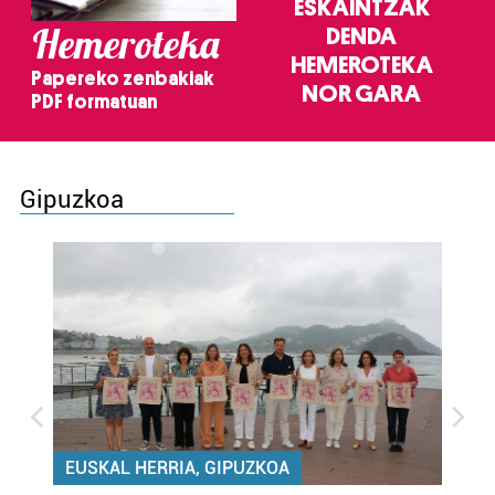
ESKAINTZAK
Hemeroteka
DENDA
HEMEROTEKA
Papereko zenbakiak
NOR GARA
PDF formatuan
Gipuzkoa
EUSKAL HERRIA, GIPUZKOA