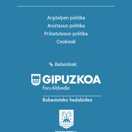
Argitalpen politika
Aniztasun politika
Pribatutasun politika
Cookieak
Babesleak: