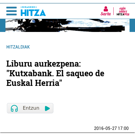
Sartu
HITZALDIAK
Liburu aurkezpena:
"Kutxabank. El saqueo de
Euskal Herria"
2016-05-27 17:00