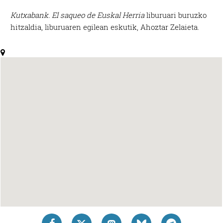
Kutxabank. El saqueo de Euskal Herria
liburuari buruzko
hitzaldia, liburuaren egilean eskutik, Ahoztar Zelaieta.