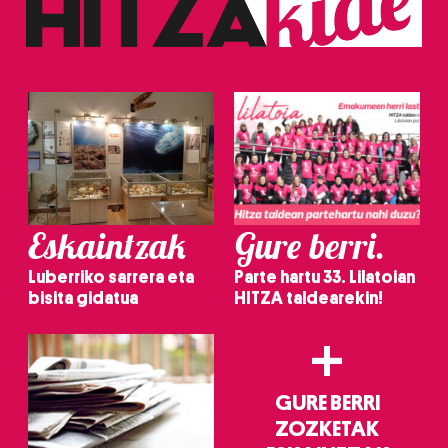
Eskaintzak
Gure berri.
Luberriko sarrera eta
Parte hartu 33. Lilatoian
bisita gidatua
HITZA taldearekin!
+
GURE BERRI
ZOZKETAK