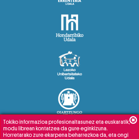
Tokiko informazioa profesionaltasunez eta euskaratik,
modu librean kontatzea da gure eginkizuna.
Horretarako zure ekarpena beharrezkoa da, eta ongi