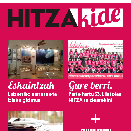
baliatzen gara. Ohar hau onartuz gero, teknologia hori
erabiltzeko baimen esplizitua ematen diguzu.
Gehiago
irakurri
Eskaintzak
Gure berri.
Luberriko sarrera eta
Parte hartu 33. Lilatoian
bisita gidatua
HITZA taldearekin!
+