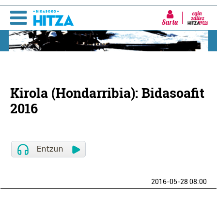
Sartu
Kirola (Hondarribia): Bidasoafit
2016
2016-05-28 08:00