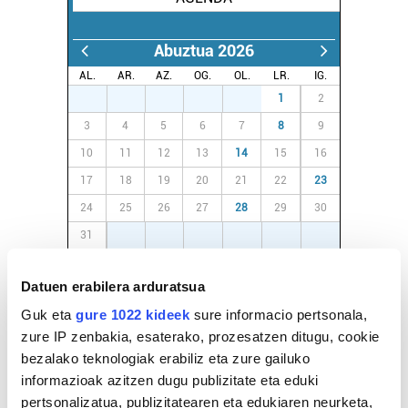
Abuztua 2026
AL.
AR.
AZ.
OG.
OL.
LR.
IG.
27
28
29
30
31
1
2
3
4
5
6
7
8
9
10
11
12
13
14
15
16
17
18
19
20
21
22
23
24
25
26
27
28
29
30
31
1
2
3
4
5
6
Datuen erabilera arduratsua
EGURALDIA
Guk eta
gure 1022 kideek
sure informacio pertsonala,
Iturria:
zure IP zenbakia, esaterako, prozesatzen ditugu, cookie
Hondarribia
bezalako teknologiak erabiliz eta zure gailuko
informazioak azitzen dugu publizitate eta eduki
Zeru estaliak
pertsonalizatua, publizitatearen eta edukiaren neurketa,