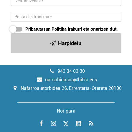
Pribatutasun Politika
irakurri eta onartzen dut.
Harpidetu
943 34 03 30
oarsobidasoa@hitza.eus
Nafarroa etorbidea 26, Errenteria-Orereta 20100
Nor gara