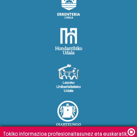
Tokiko informazioa profesionaltasunez eta euskaratik,