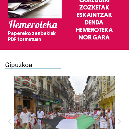
GURE BERRI
ZOZKETAK
ESKAINTZAK
Hemeroteka
DENDA
HEMEROTEKA
Papereko zenbakiak
NOR GARA
PDF formatuan
Gipuzkoa