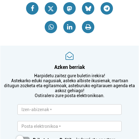
Azken berriak
Harpidetu zaitez gure buletin irekira!
Astekarko eduki nagusiak, asteko albiste ikusienak, martxan
ditugun zozketa eta egitasmoak, asteburuko egitarauen agenda eta
askoz gehiago!
Ostiralero zure posta elektronikoan.