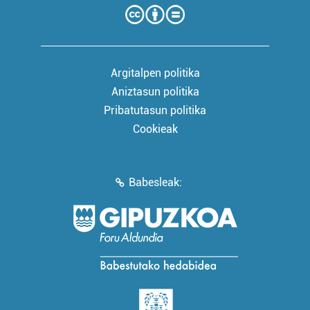
Argitalpen politika
Aniztasun politika
Pribatutasun politika
Cookieak
Babesleak: