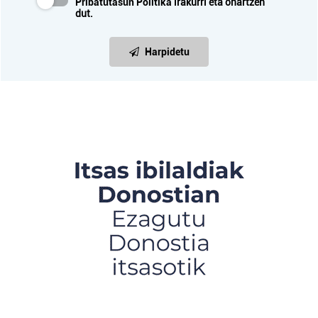
Pribatutasun Politika
irakurri eta onartzen
dut.
Harpidetu