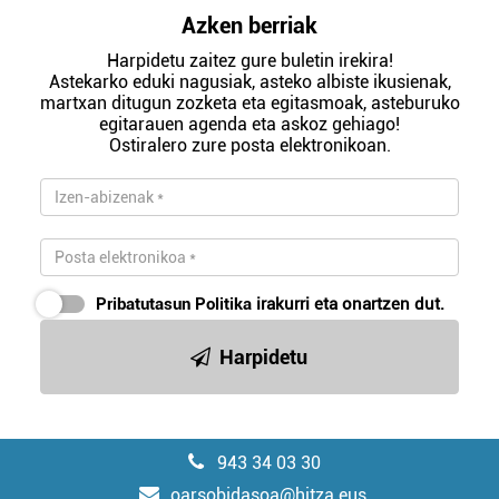
Azken berriak
Harpidetu zaitez gure buletin irekira!
Astekarko eduki nagusiak, asteko albiste ikusienak,
martxan ditugun zozketa eta egitasmoak, asteburuko
egitarauen agenda eta askoz gehiago!
Ostiralero zure posta elektronikoan.
Pribatutasun Politika
irakurri eta onartzen dut.
Harpidetu
943 34 03 30
oarsobidasoa@hitza.eus