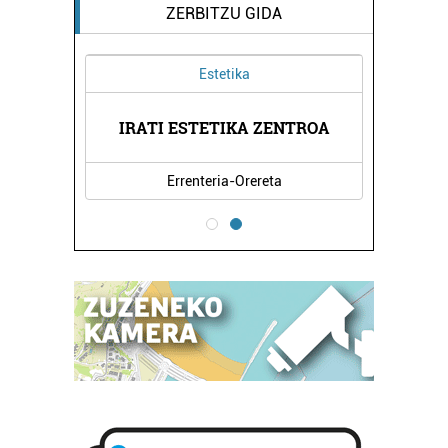
ZERBITZU GIDA
Estetika
A
IRATI ESTETIKA ZENTROA
Errenteria-Orereta