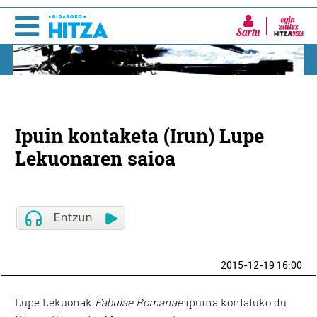
Sartu
Ipuin kontaketa (Irun) Lupe
Lekuonaren saioa
2015-12-19 16:00
Lupe Lekuonak
Fabulae Romanae
ipuina kontatuko du