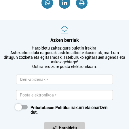
Azken berriak
Harpidetu zaitez gure buletin irekira!
Astekarko eduki nagusiak, asteko albiste ikusienak, martxan
ditugun zozketa eta egitasmoak, asteburuko egitarauen agenda eta
askoz gehiago!
Ostiralero zure posta elektronikoan.
Pribatutasun Politika
irakurri eta onartzen
dut.
Harpidetu