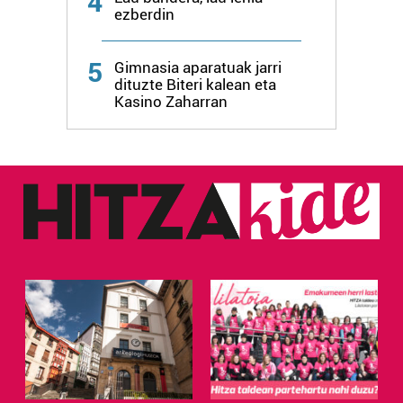
4
ezberdin
5
Gimnasia aparatuak jarri
dituzte Biteri kalean eta
Kasino Zaharran