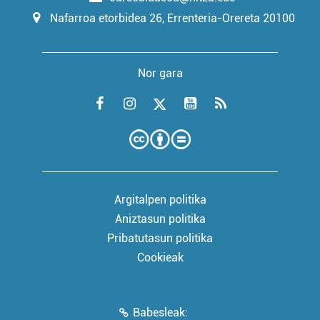
Nafarroa etorbidea 26, Errenteria-Orereta 20100
Nor gara
Argitalpen politika
Aniztasun politika
Pribatutasun politika
Cookieak
Babesleak: