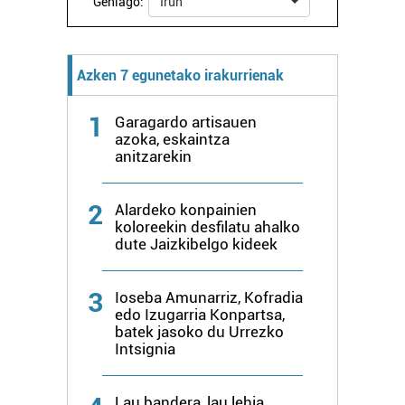
Gehiago:
Irun
bazkideen zerrenda, beren ustez zein helburutarako
duten interes legitimoa eta horren aurka nola egin
dezakezun ikusteko.
Azken 7 egunetako irakurrienak
Lortu zure datu pertsonalak prozesatzeko moduari
1
Garagardo artisauen
buruzko informazio gehiago eta ezarri zure lehentasunak
azoka, eskaintza
datuen atalean. Edozein unetan alda edo ken dezakezu
anitzarekin
zure baimena Cookieen adierazpenean.
2
Webgune honek cookie propioak eta hirugarrenen cookie-
Alardeko konpainien
koloreekin desfilatu ahalko
fitxategiak erabiltzen ditu. Zure esperientzia eta
dute Jaizkibelgo kideek
zerbitzuak hobetzeko asmoz, cookie teknologiaz
baliatzen gara. Ohar hau onartuz gero, teknologia hori
3
erabiltzeko baimen esplizitua ematen diguzu.
Gehiago
Ioseba Amunarriz, Kofradia
edo Izugarria Konpartsa,
irakurri
batek jasoko du Urrezko
Intsignia
Lau bandera, lau lehia