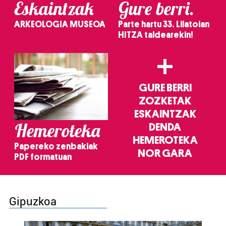
Eskaintzak
Gure berri.
ARKEOLOGIA MUSEOA
Parte hartu 33. Lilatoian
HITZA taldearekin!
+
GURE BERRI
ZOZKETAK
ESKAINTZAK
Hemeroteka
DENDA
HEMEROTEKA
Papereko zenbakiak
NOR GARA
PDF formatuan
Gipuzkoa