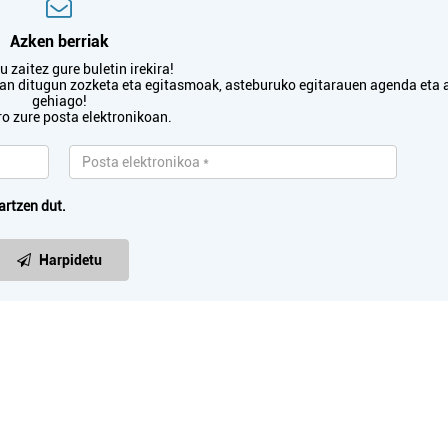
Azken berriak
 zaitez gure buletin irekira!
txan ditugun zozketa eta egitasmoak, asteburuko egitarauen agenda eta 
gehiago!
ro zure posta elektronikoan.
artzen dut.
Harpidetu