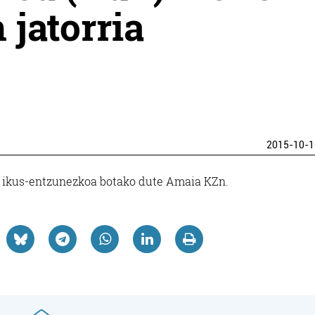
 jatorria
2015-10-1
ikus-entzunezkoa botako dute Amaia KZn.