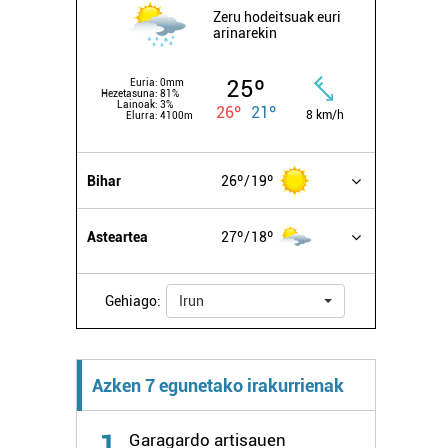
Zeru hodeitsuak euri
arinarekin
25º
Euria:
0mm
Hezetasuna:
81%
Lainoak:
3%
26º
21º
8 km/h
Elurra:
4100m
Bihar
26º
19º
Asteartea
27º
18º
Gehiago:
Irun
Azken 7 egunetako irakurrienak
1
Garagardo artisauen