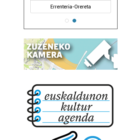
Errenteria-Orereta