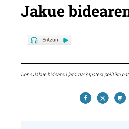
Jakue bidearen
Done Jakue bidearen jatorria: hipotesi politiko bat