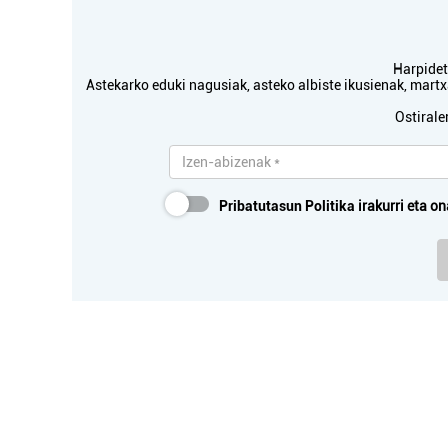
Harpidetu
Astekarko eduki nagusiak, asteko albiste ikusienak, mar
Ostirale
Pribatutasun Politika
irakurri eta on