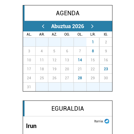
AGENDA
Abuztua 2026
AL.
AR.
AZ.
OG.
OL.
LR.
IG.
27
28
29
30
31
1
2
3
4
5
6
7
8
9
10
11
12
13
14
15
16
17
18
19
20
21
22
23
24
25
26
27
28
29
30
31
1
2
3
4
5
6
EGURALDIA
Iturria:
Irun