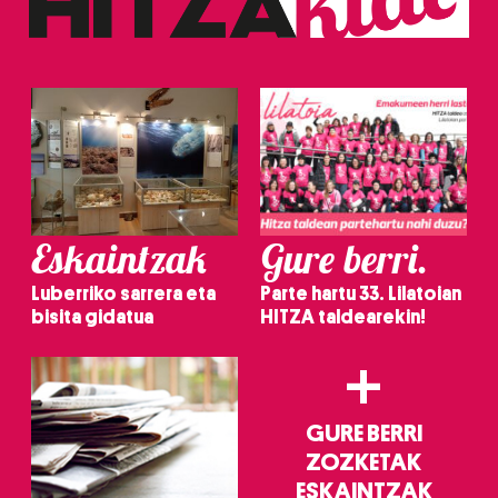
Eskaintzak
Gure berri.
Luberriko sarrera eta
Parte hartu 33. Lilatoian
bisita gidatua
HITZA taldearekin!
+
GURE BERRI
ZOZKETAK
ESKAINTZAK