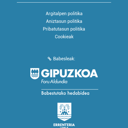
Argitalpen politika
Aniztasun politika
Pribatutasun politika
Cookieak
Babesleak: