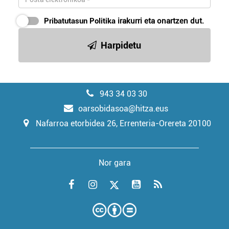
Pribatutasun Politika
irakurri eta onartzen dut.
Harpidetu
943 34 03 30
oarsobidasoa@hitza.eus
Nafarroa etorbidea 26, Errenteria-Orereta 20100
Nor gara