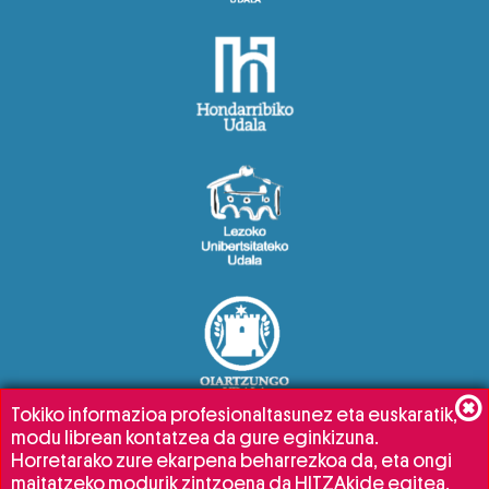
Tokiko informazioa profesionaltasunez eta euskaratik,
modu librean kontatzea da gure eginkizuna.
Horretarako zure ekarpena beharrezkoa da, eta ongi
maitatzeko modurik zintzoena da HITZAkide egitea.