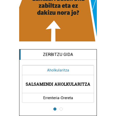
ZERBITZU GIDA
Aholkularitza
A
SALSAMENDI AHOLKULARITZA
Errenteria-Orereta