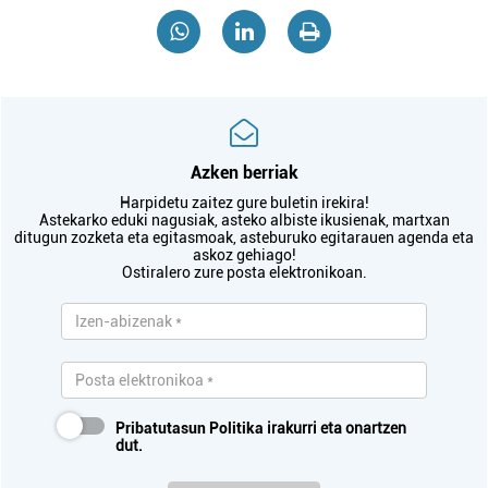
Azken berriak
Harpidetu zaitez gure buletin irekira!
Astekarko eduki nagusiak, asteko albiste ikusienak, martxan
ditugun zozketa eta egitasmoak, asteburuko egitarauen agenda eta
askoz gehiago!
Ostiralero zure posta elektronikoan.
Pribatutasun Politika
irakurri eta onartzen
dut.