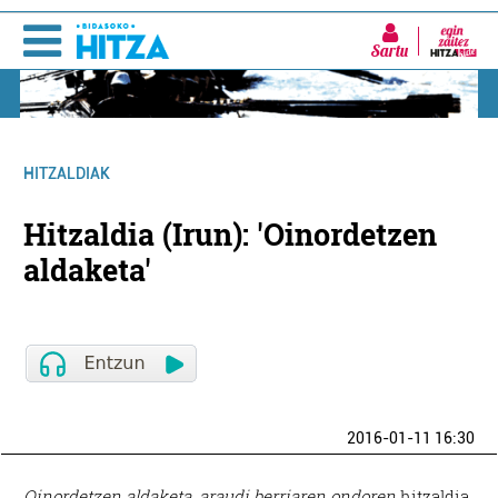
Sartu
HITZALDIAK
Hitzaldia (Irun): 'Oinordetzen
aldaketa'
2016-01-11 16:30
Oinordetzen aldaketa, araudi berriaren ondoren
hitzaldia,