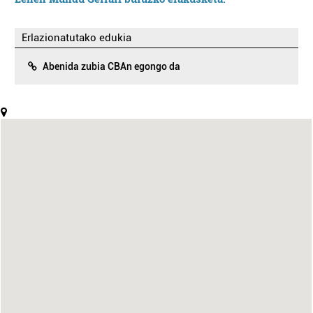
Erlazionatutako edukia
Abenida zubia CBAn egongo da