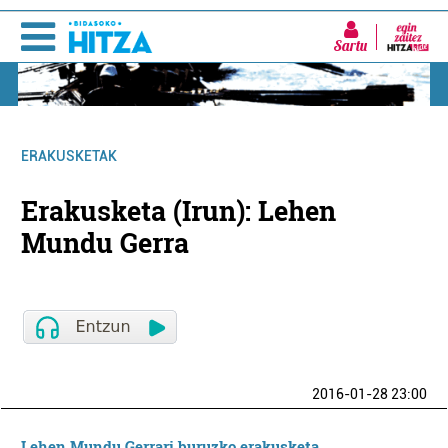
Sartu
ERAKUSKETAK
Erakusketa (Irun): Lehen
Mundu Gerra
2016-01-28 23:00
Lehen Mundu Gerrari buruzko erakusketa.