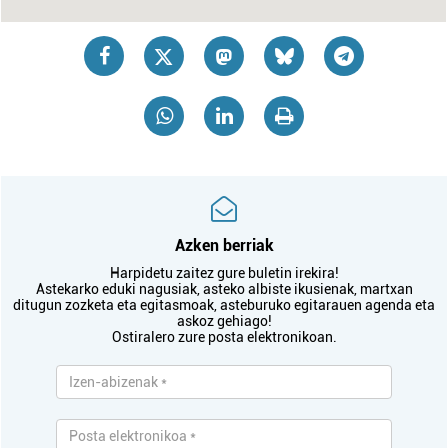
Azken berriak
Harpidetu zaitez gure buletin irekira!
Astekarko eduki nagusiak, asteko albiste ikusienak, martxan
ditugun zozketa eta egitasmoak, asteburuko egitarauen agenda eta
askoz gehiago!
Ostiralero zure posta elektronikoan.