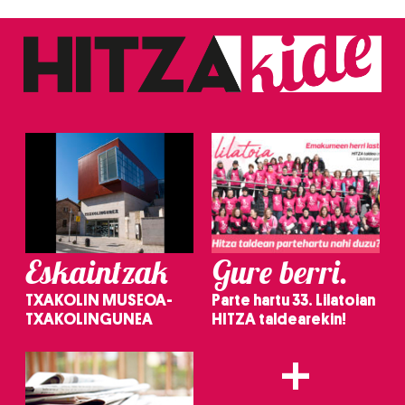
Eskaintzak
Gure berri.
TXAKOLIN MUSEOA-
Parte hartu 33. Lilatoian
TXAKOLINGUNEA
HITZA taldearekin!
+