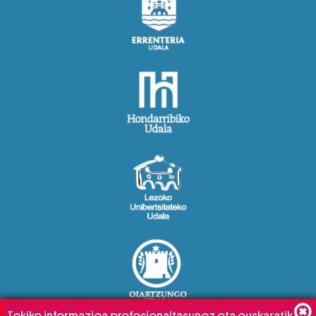
Tokiko informazioa profesionaltasunez eta euskaratik,