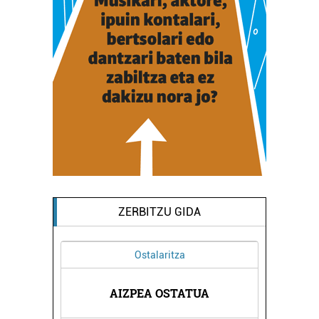
ZERBITZU GIDA
Ostalaritza
A EGAÑA
FERNAN
AIZPEA OSTATUA