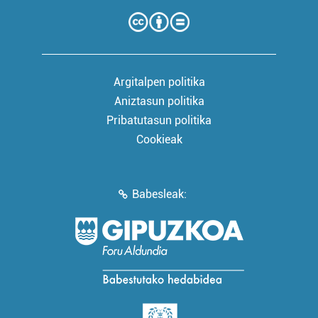
Argitalpen politika
Aniztasun politika
Pribatutasun politika
Cookieak
Babesleak: