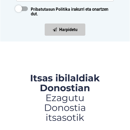
Pribatutasun Politika
irakurri eta onartzen
dut.
Harpidetu