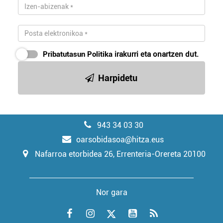
Pribatutasun Politika
irakurri eta onartzen dut.
Harpidetu
943 34 03 30
oarsobidasoa@hitza.eus
Nafarroa etorbidea 26, Errenteria-Orereta 20100
Nor gara