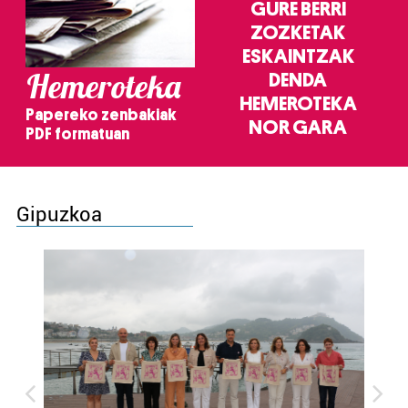
GURE BERRI
ZOZKETAK
ESKAINTZAK
Hemeroteka
DENDA
HEMEROTEKA
Papereko zenbakiak
NOR GARA
PDF formatuan
Gipuzkoa