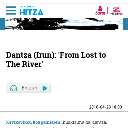
Sartu
Dantza (Irun): 'From Lost to
The River'
2016-04-23 18:00
Xevixavixou konpainiaren
ikuskizuna da, dantza,