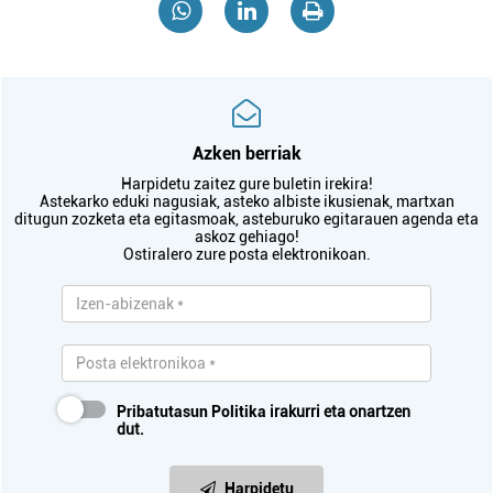
Azken berriak
Harpidetu zaitez gure buletin irekira!
Astekarko eduki nagusiak, asteko albiste ikusienak, martxan
ditugun zozketa eta egitasmoak, asteburuko egitarauen agenda eta
askoz gehiago!
Ostiralero zure posta elektronikoan.
Pribatutasun Politika
irakurri eta onartzen
dut.
Harpidetu