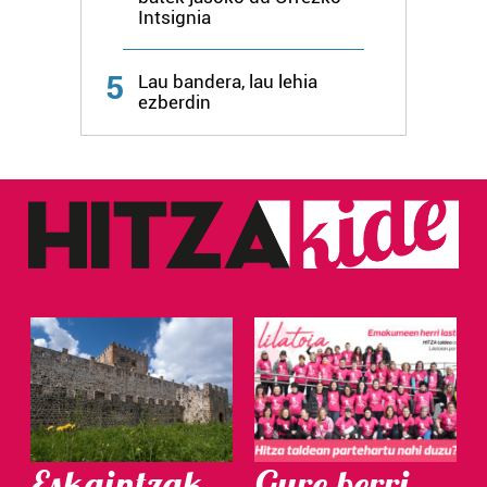
Intsignia
5
Lau bandera, lau lehia
ezberdin
Eskaintzak
Gure berri.