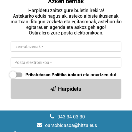
Azken berriak
Harpidetu zaitez gure buletin irekira!
Astekarko eduki nagusiak, asteko albiste ikusienak,
martxan ditugun zozketa eta egitasmoak, asteburuko
egitarauen agenda eta askoz gehiago!
Ostiralero zure posta elektronikoan.
Pribatutasun Politika
irakurri eta onartzen dut.
Harpidetu
943 34 03 30
oarsobidasoa@hitza.eus