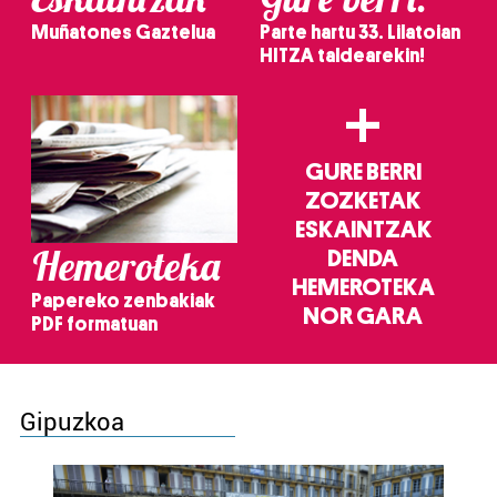
Muñatones Gaztelua
Parte hartu 33. Lilatoian
HITZA taldearekin!
+
GURE BERRI
ZOZKETAK
ESKAINTZAK
Hemeroteka
DENDA
HEMEROTEKA
Papereko zenbakiak
NOR GARA
PDF formatuan
Gipuzkoa