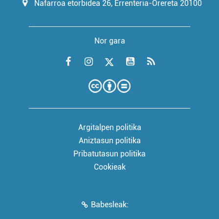
Nafarroa etorbidea 26, Errenteria-Orereta 20100
Nor gara
Argitalpen politika
Aniztasun politika
Pribatutasun politika
Cookieak
Babesleak: