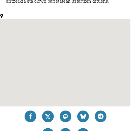
antzerkia eta clown barietateak uztartzen dituena.