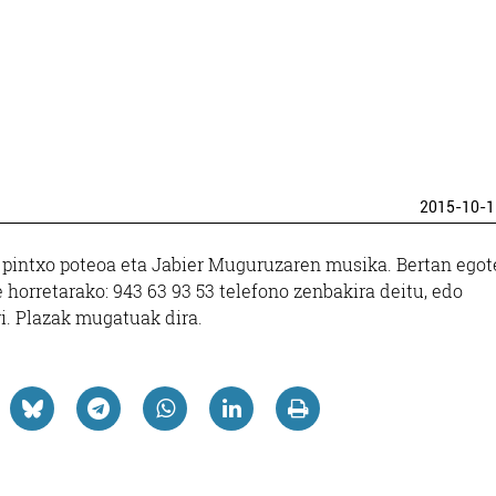
2015-10-1
, pintxo poteoa eta Jabier Muguruzaren musika. Bertan ego
 horretarako: 943 63 93 53 telefono zenbakira deitu, edo
ri. Plazak mugatuak dira.