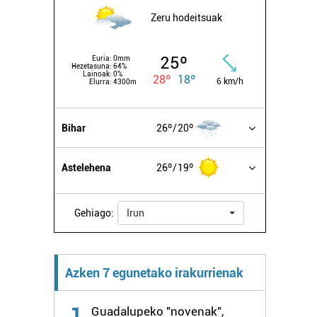
Zeru hodeitsuak
25º
Euria:
0mm
Hezetasuna:
64%
Lainoak:
0%
28º
18º
6 km/h
Elurra:
4300m
Bihar
26º
20º
Astelehena
26º
19º
Gehiago:
Irun
Azken 7 egunetako irakurrienak
1
Guadalupeko "novenak",