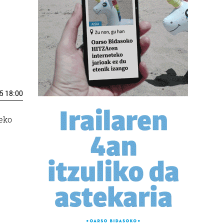
5 18:00
teko