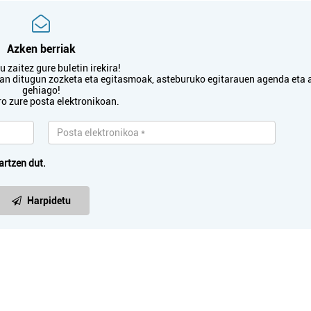
Azken berriak
 zaitez gure buletin irekira!
txan ditugun zozketa eta egitasmoak, asteburuko egitarauen agenda eta 
gehiago!
ro zure posta elektronikoan.
artzen dut.
Harpidetu