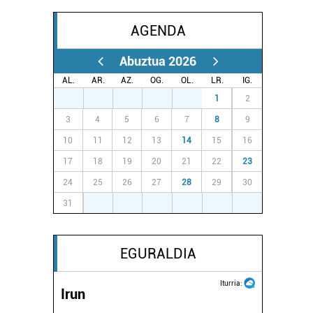
AGENDA
Abuztua 2026
AL.
AR.
AZ.
OG.
OL.
LR.
IG.
27
28
29
30
31
1
2
3
4
5
6
7
8
9
10
11
12
13
14
15
16
17
18
19
20
21
22
23
24
25
26
27
28
29
30
31
1
2
3
4
5
6
EGURALDIA
Iturria:
Irun