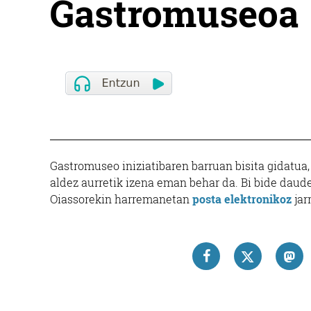
Gastromuseoa
Gastromuseo iniziatibaren barruan bisita gidatua
aldez aurretik izena eman behar da. Bi bide daude
Oiassorekin harremanetan
posta elektronikoz
jar