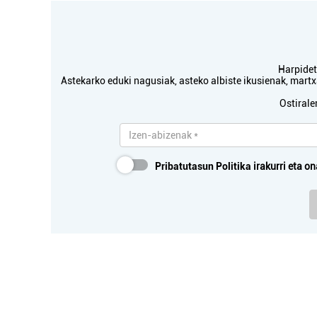
Harpidetu
Astekarko eduki nagusiak, asteko albiste ikusienak, mar
Ostirale
Pribatutasun Politika
irakurri eta on