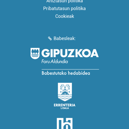
Aniztasun politika
Pribatutasun politika
Cookieak
Babesleak: