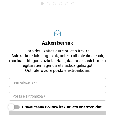
Azken berriak
Harpidetu zaitez gure buletin irekira!
Astekarko eduki nagusiak, asteko albiste ikusienak,
martxan ditugun zozketa eta egitasmoak, asteburuko
egitarauen agenda eta askoz gehiago!
Ostiralero zure posta elektronikoan.
Pribatutasun Politika
irakurri eta onartzen dut.