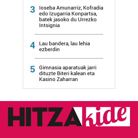
3
Ioseba Amunarriz, Kofradia
edo Izugarria Konpartsa,
batek jasoko du Urrezko
Intsignia
4
Lau bandera, lau lehia
ezberdin
5
Gimnasia aparatuak jarri
dituzte Biteri kalean eta
Kasino Zaharran