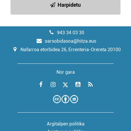
Harpidetu
943 34 03 30
oarsobidasoa@hitza.eus
Nafarroa etorbidea 26, Errenteria-Orereta 20100
Nor gara
Argitalpen politika