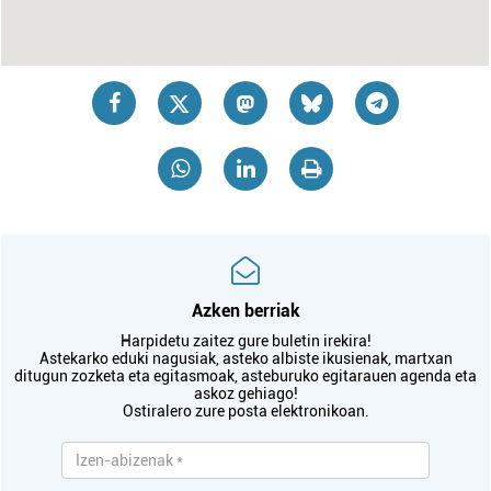
Azken berriak
Harpidetu zaitez gure buletin irekira!
Astekarko eduki nagusiak, asteko albiste ikusienak, martxan
ditugun zozketa eta egitasmoak, asteburuko egitarauen agenda eta
askoz gehiago!
Ostiralero zure posta elektronikoan.