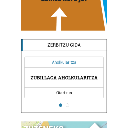
ZERBITZU GIDA
Aholkularitza
AK
ZUBILLAGA AHOLKULARITZA
I
Oiartzun