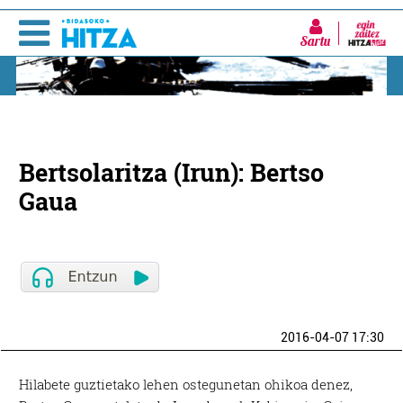
Sartu
Bertsolaritza (Irun): Bertso
Gaua
2016-04-07 17:30
Hilabete guztietako lehen ostegunetan ohikoa denez,