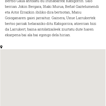
Bertso Gaua antolatu du Irunabarrek Kabigorrin. Saio
berrian Jokin Bergara, Iñaki Murua, Beñat Gaztelumendi
eta Aitor Errazkin ibiliko dira bertsotan, Manu
Goioganaren gaiei jarraituz. Gainera, Uxue Larrukertek
bertso jarriak helaraziko ditu Kabigorrira; atzerrian bizi
da Larrukert, baina antolatzaileek ziurtatu dute haren
ekarpena bai ala bai egongo dela hirian.