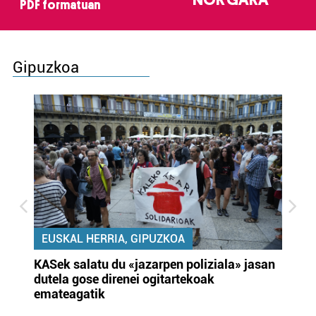
NOR GARA
PDF formatuan
Gipuzkoa
EUSKAL HERRIA, GIPUZKOA
KASek salatu du «jazarpen poliziala» jasan
Pa
dutela gose direnei ogitartekoak
da
emateagatik
«s