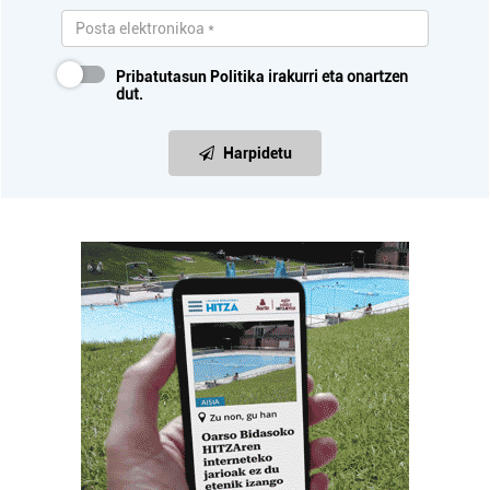
Pribatutasun Politika
irakurri eta onartzen
dut.
Harpidetu