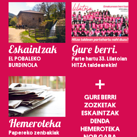
Eskaintzak
Gure berri.
EL POBALEKO
Parte hartu 33. Lilatoian
BURDINOLA
HITZA taldearekin!
+
GURE BERRI
ZOZKETAK
ESKAINTZAK
Hemeroteka
DENDA
HEMEROTEKA
Papereko zenbakiak