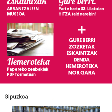
Eskaintzak
Gure berri.
ARRANTZALEEN
Parte hartu 33. Lilatoian
MUSEOA
HITZA taldearekin!
+
GURE BERRI
ZOZKETAK
ESKAINTZAK
Hemeroteka
DENDA
HEMEROTEKA
Papereko zenbakiak
NOR GARA
PDF formatuan
Gipuzkoa