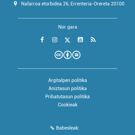
Nafarroa etorbidea 26, Errenteria-Orereta 20100
Nor gara
Argitalpen politika
Aniztasun politika
Pribatutasun politika
Cookieak
Babesleak: