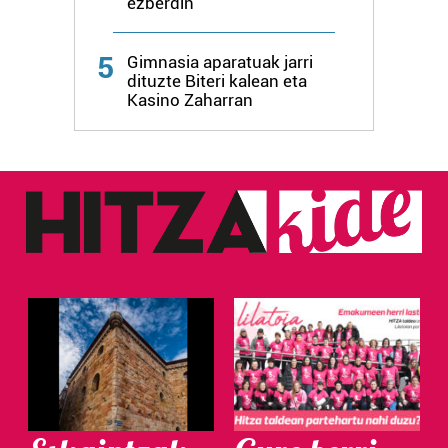
ezberdin
5
Gimnasia aparatuak jarri
dituzte Biteri kalean eta
Kasino Zaharran