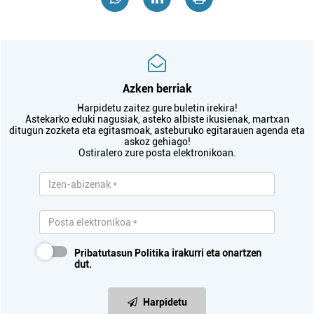
Azken berriak
Harpidetu zaitez gure buletin irekira!
Astekarko eduki nagusiak, asteko albiste ikusienak, martxan
ditugun zozketa eta egitasmoak, asteburuko egitarauen agenda eta
askoz gehiago!
Ostiralero zure posta elektronikoan.
Pribatutasun Politika
irakurri eta onartzen
dut.
Harpidetu