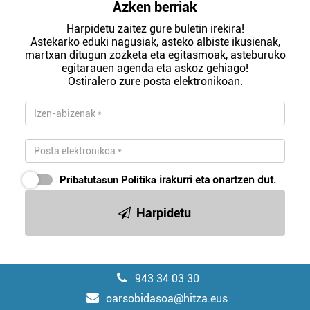
Azken berriak
Harpidetu zaitez gure buletin irekira!
Astekarko eduki nagusiak, asteko albiste ikusienak,
martxan ditugun zozketa eta egitasmoak, asteburuko
egitarauen agenda eta askoz gehiago!
Ostiralero zure posta elektronikoan.
Pribatutasun Politika
irakurri eta onartzen dut.
Harpidetu
943 34 03 30
oarsobidasoa@hitza.eus