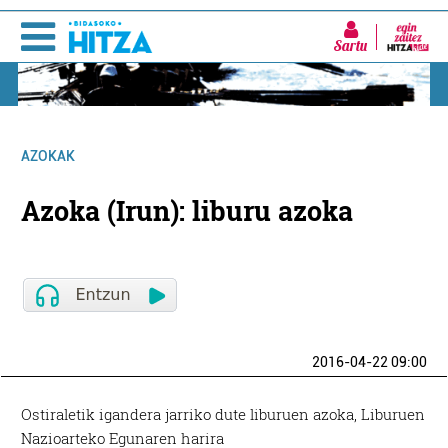
Sartu
AZOKAK
Azoka (Irun): liburu azoka
2016-04-22 09:00
Ostiraletik igandera jarriko dute liburuen azoka, Liburuen
Nazioarteko Egunaren harira