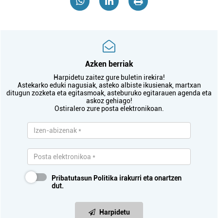
Azken berriak
Harpidetu zaitez gure buletin irekira!
Astekarko eduki nagusiak, asteko albiste ikusienak, martxan
ditugun zozketa eta egitasmoak, asteburuko egitarauen agenda eta
askoz gehiago!
Ostiralero zure posta elektronikoan.
Pribatutasun Politika
irakurri eta onartzen
dut.
Harpidetu