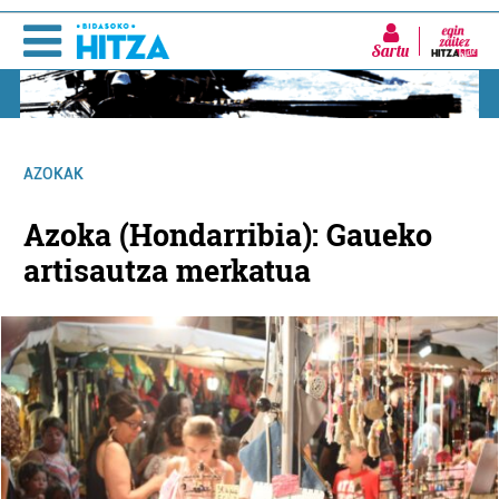
Sartu
AZOKAK
Azoka (Hondarribia): Gaueko
artisautza merkatua