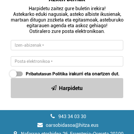
Harpidetu zaitez gure buletin irekira!
Astekarko eduki nagusiak, asteko albiste ikusienak,
martxan ditugun zozketa eta egitasmoak, asteburuko
egitarauen agenda eta askoz gehiago!
Ostiralero zure posta elektronikoan.
Pribatutasun Politika
irakurri eta onartzen dut.
Harpidetu
943 34 03 30
oarsobidasoa@hitza.eus
Nafarroa etorbidea 26, Errenteria-Orereta 20100