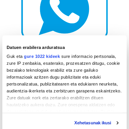
Datuen erabilera arduratsua
AGENDA
Guk eta
gure 1022 kideek
sure informacio pertsonala,
zure IP zenbakia, esaterako, prozesatzen ditugu, cookie
Abuztua 2026
bezalako teknologiak erabiliz eta zure gailuko
informazioak azitzen dugu publizitate eta eduki
AL.
AR.
AZ.
OG.
OL.
LR.
IG.
pertsonalizatua, publizitatearen eta edukiaren neurketa,
27
28
29
30
31
1
2
audientzia-ikerketa eta zerbitzuen garapena eskaintzeko.
3
4
5
6
7
8
9
Zure datuak nork eta zertarako erabiltzen dituen
10
11
12
13
14
15
16
hautatzeko aukera duzu. Zure onespena aldatzen edo
17
18
19
20
21
22
23
deuseztatzen ahal duzu edozein momentutan, Cookie
deklaraziotik edo Privacy triggerean klikatuz.
24
25
26
27
28
29
30
Xehetasunak ikusi
31
1
2
3
4
5
6