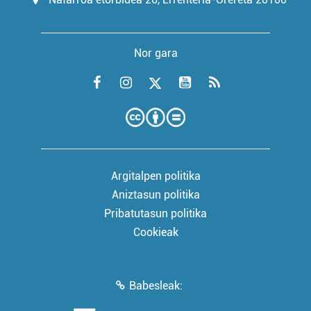
Nor gara
Argitalpen politika
Aniztasun politika
Pribatutasun politika
Cookieak
Babesleak: