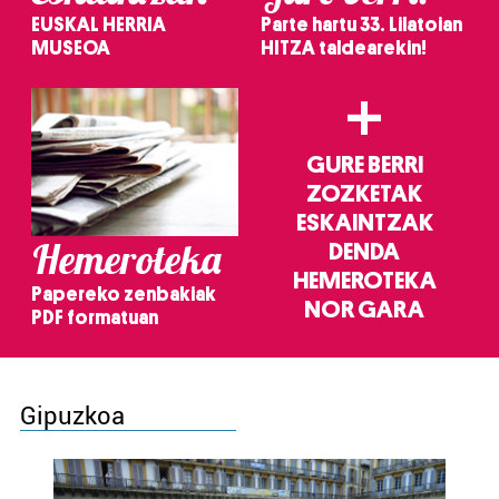
EUSKAL HERRIA
Parte hartu 33. Lilatoian
MUSEOA
HITZA taldearekin!
+
GURE BERRI
ZOZKETAK
ESKAINTZAK
Hemeroteka
DENDA
HEMEROTEKA
Papereko zenbakiak
NOR GARA
PDF formatuan
Gipuzkoa