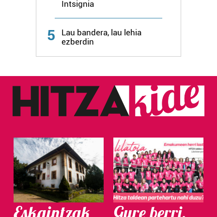
Intsignia
5
Lau bandera, lau lehia
ezberdin
Eskaintzak
Gure berri.