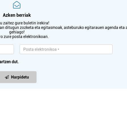
Azken berriak
 zaitez gure buletin irekira!
Osasungintza
Osasungintza
txan ditugun zozketa eta egitasmoak, asteburuko egitarauen agenda eta 
gehiago!
MARIA LUISA SAN
ro zure posta elektronikoan.
BEGI OPTIKA
IÑIGO HORTZ
..
Errenteria-Orereta
Errenteria-Orereta
artzen dut.
Harpidetu