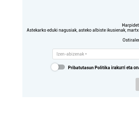
Harpidetu
Osasungintza
Astekarko eduki nagusiak, asteko albiste ikusienak, mar
MARIA LUISA SANCHEZ
Ostirale
IÑIGO HORTZ
...
Errenteria-Orereta
Pribatutasun Politika
irakurri eta on