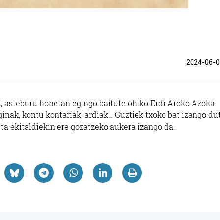
2024-06-0
ak, asteburu honetan egingo baitute ohiko Erdi Aroko Azoka.
ginak, kontu kontariak, ardiak… Guztiek txoko bat izango du
eta ekitaldiekin ere gozatzeko aukera izango da.