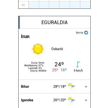
31
1
2
3
4
5
6
EGURALDIA
Iturria:
Irun
Oskarbi
24º
Euria:
0mm
Hezetasuna:
67%
Lainoak:
0%
25º
16º
9 km/h
Elurra:
4500m
Bihar
28º
18º
Igandea
26º
20º