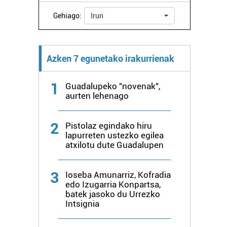
Gehiago:
Irun
Azken 7 egunetako irakurrienak
1
Guadalupeko "novenak",
aurten lehenago
2
Pistolaz egindako hiru
lapurreten ustezko egilea
atxilotu dute Guadalupen
3
Ioseba Amunarriz, Kofradia
edo Izugarria Konpartsa,
batek jasoko du Urrezko
Intsignia