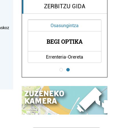
ZERBITZU GIDA
Osasungintza
askoz
CHEZ
MAR
BEGI OPTIKA
.
Errenteria-Orereta