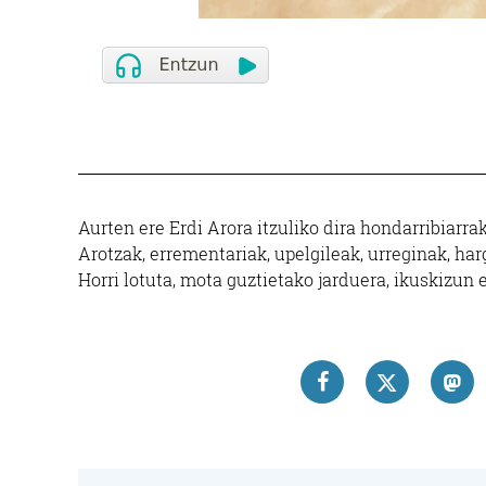
Aurten ere Erdi Arora itzuliko dira hondarribiarr
Arotzak, errementariak, upelgileak, urreginak, har
Horri lotuta, mota guztietako jarduera, ikuskizun 