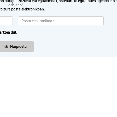
txan ditugun zozketa eta egitasmoak, asteburuko egitarauen agenda eta 
gehiago!
ro zure posta elektronikoan.
artzen dut.
Harpidetu