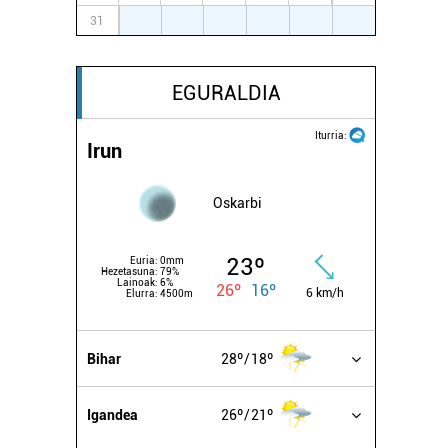
31
1
2
3
4
5
6
EGURALDIA
Iturria:
Irun
Oskarbi
23º
Euria:
0mm
Hezetasuna:
79%
Lainoak:
6%
26º
16º
6 km/h
Elurra:
4500m
Bihar
28º
18º
Igandea
26º
21º