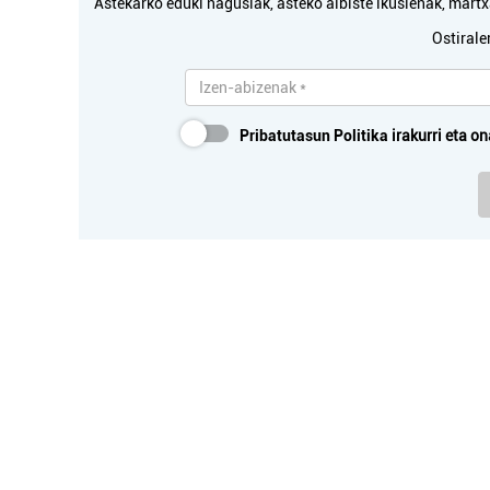
Astekarko eduki nagusiak, asteko albiste ikusienak, mar
Ostirale
Pribatutasun Politika
irakurri eta on