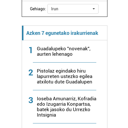
Gehiago:
Irun
Azken 7 egunetako irakurrienak
1
Guadalupeko "novenak",
aurten lehenago
2
Pistolaz egindako hiru
lapurreten ustezko egilea
atxilotu dute Guadalupen
3
Ioseba Amunarriz, Kofradia
edo Izugarria Konpartsa,
batek jasoko du Urrezko
Intsignia