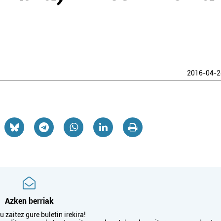
2016-04-2
Azken berriak
 zaitez gure buletin irekira!