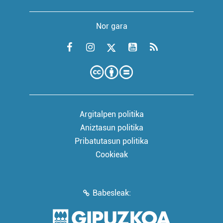
Nor gara
Argitalpen politika
Aniztasun politika
Pribatutasun politika
Cookieak
Babesleak: