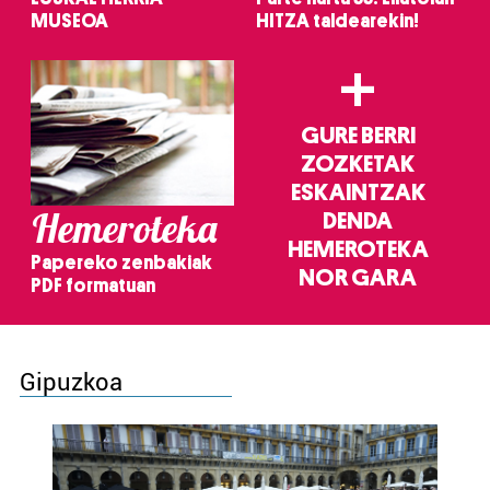
MUSEOA
HITZA taldearekin!
+
GURE BERRI
ZOZKETAK
ESKAINTZAK
Hemeroteka
DENDA
HEMEROTEKA
Papereko zenbakiak
NOR GARA
PDF formatuan
Gipuzkoa