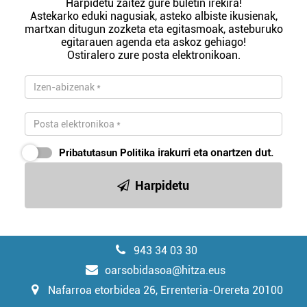
Harpidetu zaitez gure buletin irekira!
Astekarko eduki nagusiak, asteko albiste ikusienak,
martxan ditugun zozketa eta egitasmoak, asteburuko
egitarauen agenda eta askoz gehiago!
Ostiralero zure posta elektronikoan.
Pribatutasun Politika
irakurri eta onartzen dut.
Harpidetu
943 34 03 30
oarsobidasoa@hitza.eus
Nafarroa etorbidea 26, Errenteria-Orereta 20100