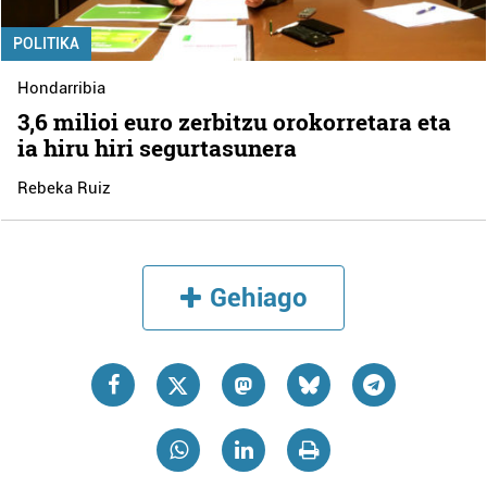
POLITIKA
Hondarribia
3,6 milioi euro zerbitzu orokorretara eta
ia hiru hiri segurtasunera
Rebeka Ruiz
Gehiago