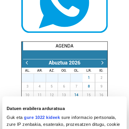
AGENDA
Abuztua 2026
AL.
AR.
AZ.
OG.
OL.
LR.
IG.
27
28
29
30
31
1
2
3
4
5
6
7
8
9
10
11
12
13
14
15
16
17
18
19
20
21
22
23
Datuen erabilera arduratsua
24
25
26
27
28
29
30
Guk eta
gure 1022 kideek
sure informacio pertsonala,
31
1
2
3
4
5
6
zure IP zenbakia, esaterako, prozesatzen ditugu, cookie