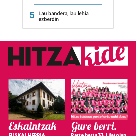
Webgune honek cookie propioak eta hirugarrenen cookie-
fitxategiak erabiltzen ditu. Zure esperientzia eta
5
Lau bandera, lau lehia
zerbitzuak hobetzeko asmoz, cookie teknologiaz
ezberdin
baliatzen gara. Ohar hau onartuz gero, teknologia hori
erabiltzeko baimen esplizitua ematen diguzu.
Gehiago
irakurri
Eskaintzak
Gure berri.
EUSKAL HERRIA
Parte hartu 33. Lilatoian