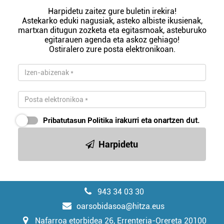
Harpidetu zaitez gure buletin irekira!
Astekarko eduki nagusiak, asteko albiste ikusienak,
martxan ditugun zozketa eta egitasmoak, asteburuko
egitarauen agenda eta askoz gehiago!
Ostiralero zure posta elektronikoan.
Pribatutasun Politika
irakurri eta onartzen dut.
Harpidetu
943 34 03 30
oarsobidasoa@hitza.eus
Nafarroa etorbidea 26, Errenteria-Orereta 20100