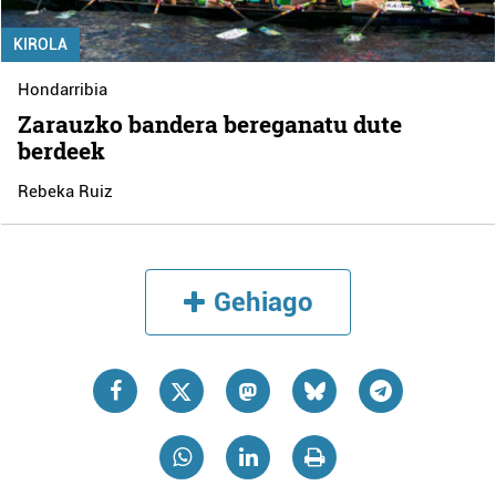
KIROLA
Hondarribia
Zarauzko bandera bereganatu dute
berdeek
Rebeka Ruiz
Gehiago