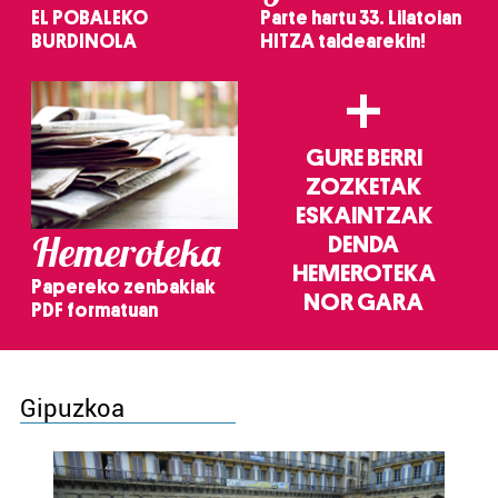
EL POBALEKO
Parte hartu 33. Lilatoian
BURDINOLA
HITZA taldearekin!
+
GURE BERRI
ZOZKETAK
ESKAINTZAK
Hemeroteka
DENDA
HEMEROTEKA
Papereko zenbakiak
NOR GARA
PDF formatuan
Gipuzkoa