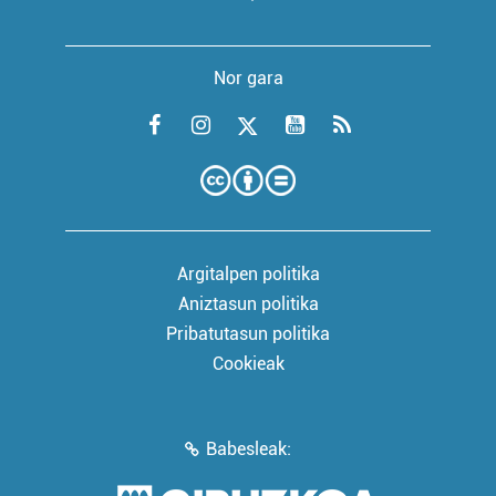
Nor gara
Argitalpen politika
Aniztasun politika
Pribatutasun politika
Cookieak
Babesleak: