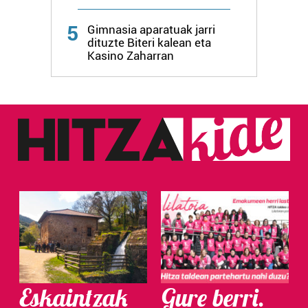
Webgune honek cookie propioak eta hirugarrenen cookie-
5
fitxategiak erabiltzen ditu. Zure esperientzia eta
Gimnasia aparatuak jarri
dituzte Biteri kalean eta
zerbitzuak hobetzeko asmoz, cookie teknologiaz
Kasino Zaharran
baliatzen gara. Ohar hau onartuz gero, teknologia hori
erabiltzeko baimen esplizitua ematen diguzu.
Gehiago
irakurri
Eskaintzak
Gure berri.