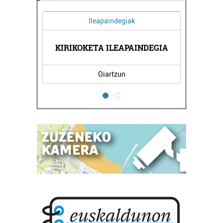
Ileapaindegiak
Ostalaritza
RIKOKETA ILEAPAINDEGIA
KABIGORRI ATEN
Oiartzun
Irun