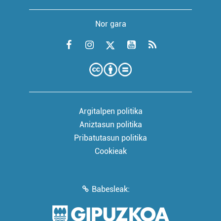
Nor gara
Argitalpen politika
Aniztasun politika
Pribatutasun politika
Cookieak
Babesleak: