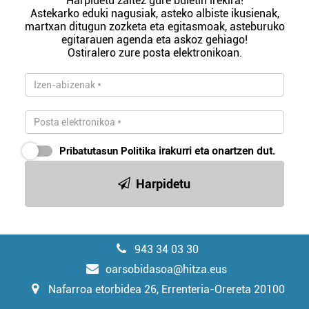
Harpidetu zaitez gure buletin irekira!
Astekarko eduki nagusiak, asteko albiste ikusienak,
martxan ditugun zozketa eta egitasmoak, asteburuko
egitarauen agenda eta askoz gehiago!
Ostiralero zure posta elektronikoan.
Pribatutasun Politika
irakurri eta onartzen dut.
Harpidetu
943 34 03 30
oarsobidasoa@hitza.eus
Nafarroa etorbidea 26, Errenteria-Orereta 20100