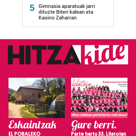
fitxategiak erabiltzen ditu. Zure esperientzia eta
5
Gimnasia aparatuak jarri
zerbitzuak hobetzeko asmoz, cookie teknologiaz
dituzte Biteri kalean eta
baliatzen gara. Ohar hau onartuz gero, teknologia hori
Kasino Zaharran
erabiltzeko baimen esplizitua ematen diguzu.
Gehiago
irakurri
Eskaintzak
Gure berri.
EL POBALEKO
Parte hartu 33. Lilatoian