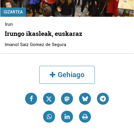
GIZARTEA
Irun
Irungo ikasleak, euskaraz
Imanol Saiz Gomez de Segura
Gehiago