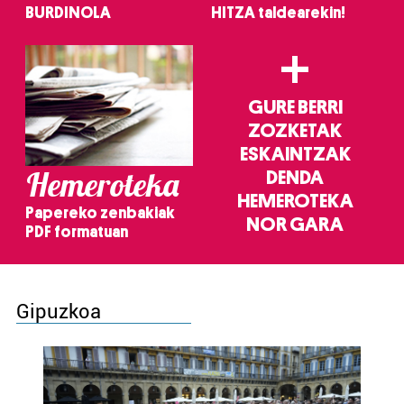
BURDINOLA
HITZA taldearekin!
+
GURE BERRI
ZOZKETAK
ESKAINTZAK
Hemeroteka
DENDA
HEMEROTEKA
Papereko zenbakiak
NOR GARA
PDF formatuan
Gipuzkoa