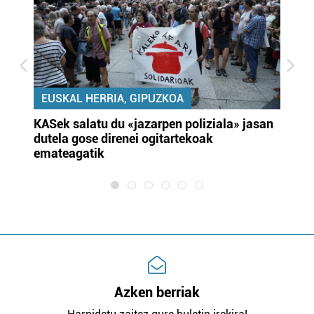
EUSKAL HERRIA, GIPUZKOA
KASek salatu du «jazarpen poliziala» jasan
Pa
dutela gose direnei ogitartekoak
da
emateagatik
«s
Azken berriak