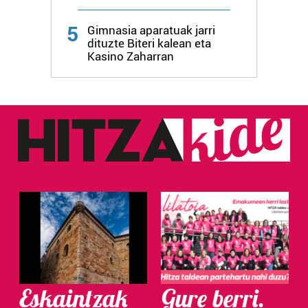
Webgune honek cookie propioak eta hirugarrenen cookie-
5
fitxategiak erabiltzen ditu. Zure esperientzia eta
Gimnasia aparatuak jarri
dituzte Biteri kalean eta
zerbitzuak hobetzeko asmoz, cookie teknologiaz
Kasino Zaharran
baliatzen gara. Ohar hau onartuz gero, teknologia hori
erabiltzeko baimen esplizitua ematen diguzu.
Gehiago
irakurri
Eskaintzak
Gure berri.