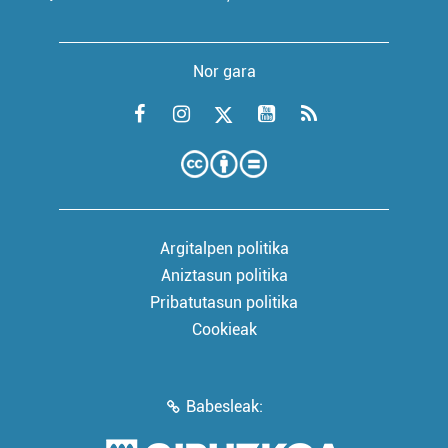
Nor gara
Argitalpen politika
Aniztasun politika
Pribatutasun politika
Cookieak
Babesleak: