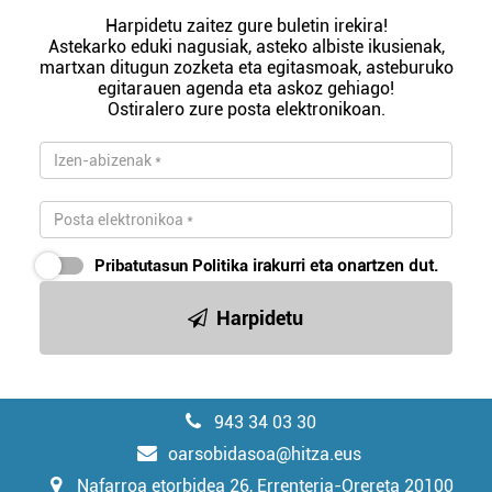
Harpidetu zaitez gure buletin irekira!
Astekarko eduki nagusiak, asteko albiste ikusienak,
martxan ditugun zozketa eta egitasmoak, asteburuko
egitarauen agenda eta askoz gehiago!
Ostiralero zure posta elektronikoan.
Pribatutasun Politika
irakurri eta onartzen dut.
Harpidetu
943 34 03 30
oarsobidasoa@hitza.eus
Nafarroa etorbidea 26, Errenteria-Orereta 20100