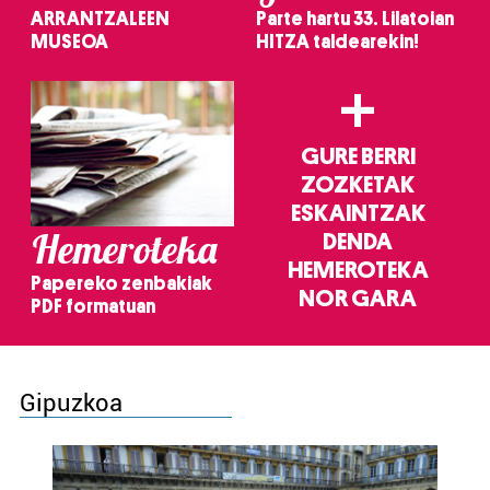
ARRANTZALEEN
Parte hartu 33. Lilatoian
MUSEOA
HITZA taldearekin!
+
GURE BERRI
ZOZKETAK
ESKAINTZAK
Hemeroteka
DENDA
HEMEROTEKA
Papereko zenbakiak
NOR GARA
PDF formatuan
Gipuzkoa