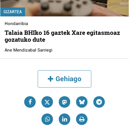
GIZARTEA
Hondarribia
Talaia BHIko 16 gaztek Xare egitasmoaz
gozatuko dute
Ane Mendizabal Sarriegi
Gehiago