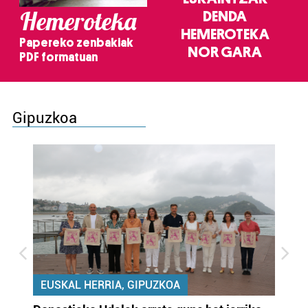
Hemeroteka
DENDA
HEMEROTEKA
Papereko zenbakiak
NOR GARA
PDF formatuan
Gipuzkoa
EUSKAL HERRIA, GIPUZKOA