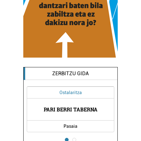
ZERBITZU GIDA
Ostalaritza
 -
EG
PARI BERRI TABERNA
Pasaia