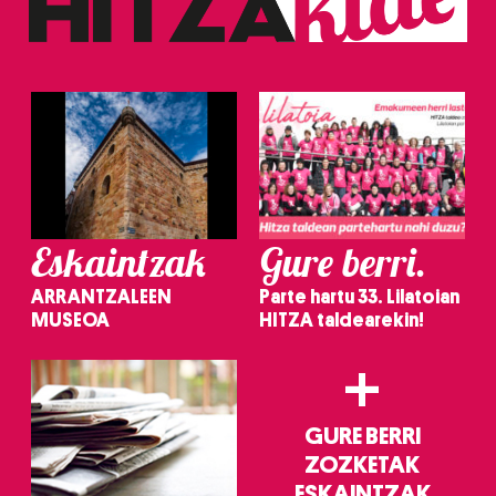
erabiltzeko baimen esplizitua ematen diguzu.
Gehiago
irakurri
Eskaintzak
Gure berri.
ARRANTZALEEN
Parte hartu 33. Lilatoian
MUSEOA
HITZA taldearekin!
+
GURE BERRI
ZOZKETAK
ESKAINTZAK