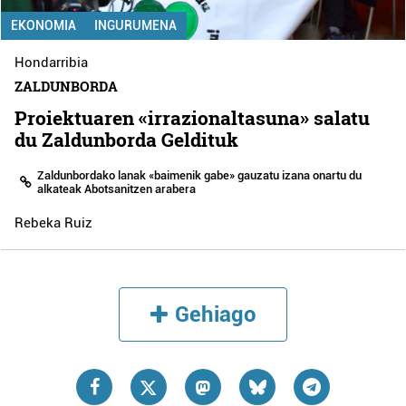
EKONOMIA
INGURUMENA
Hondarribia
ZALDUNBORDA
Proiektuaren «irrazionaltasuna» salatu
du Zaldunborda Geldituk
Zaldunbordako lanak «baimenik gabe» gauzatu izana onartu du
alkateak Abotsanitzen arabera
Rebeka Ruiz
Gehiago