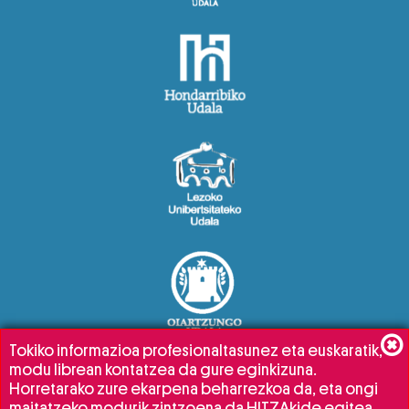
Tokiko informazioa profesionaltasunez eta euskaratik,
modu librean kontatzea da gure eginkizuna.
Horretarako zure ekarpena beharrezkoa da, eta ongi
maitatzeko modurik zintzoena da HITZAkide egitea.