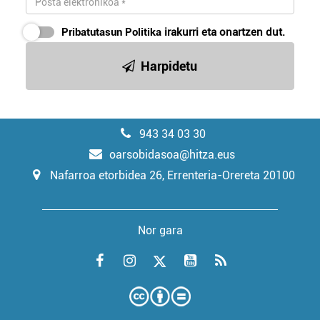
Pribatutasun Politika
irakurri eta onartzen dut.
Harpidetu
943 34 03 30
oarsobidasoa@hitza.eus
Nafarroa etorbidea 26, Errenteria-Orereta 20100
Nor gara