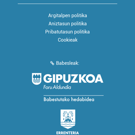
Argitalpen politika
Aniztasun politika
Pribatutasun politika
Cookieak
Babesleak: