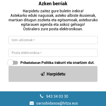
Azken berriak
Harpidetu zaitez gure buletin irekira!
Astekarko eduki nagusiak, asteko albiste ikusienak,
martxan ditugun zozketa eta egitasmoak, asteburuko
egitarauen agenda eta askoz gehiago!
Ostiralero zure posta elektronikoan.
Pribatutasun Politika
irakurri eta onartzen dut.
Harpidetu
943 34 03 30
oarsobidasoa@hitza.eus