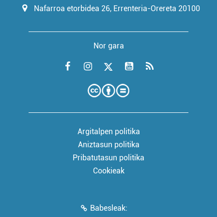
Nafarroa etorbidea 26, Errenteria-Orereta 20100
Nor gara
Argitalpen politika
Aniztasun politika
Pribatutasun politika
Cookieak
Babesleak: