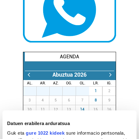
AGENDA
Abuztua 2026
AL.
AR.
AZ.
OG.
OL.
LR.
IG.
27
28
29
30
31
1
2
3
4
5
6
7
8
9
10
11
12
13
14
15
16
17
18
19
20
21
22
23
Datuen erabilera arduratsua
24
25
26
27
28
29
30
Guk eta
gure 1022 kideek
sure informacio pertsonala,
31
1
2
3
4
5
6