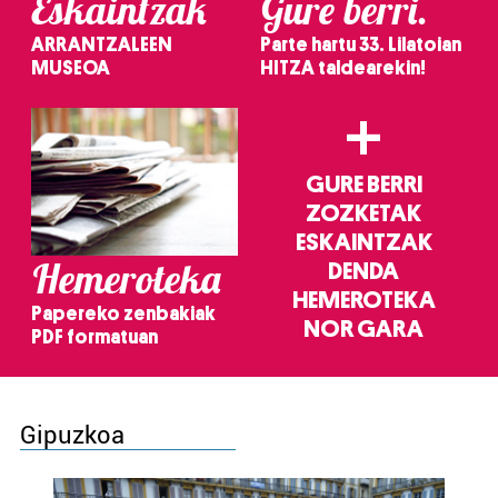
Eskaintzak
Gure berri.
ARRANTZALEEN
Parte hartu 33. Lilatoian
MUSEOA
HITZA taldearekin!
+
GURE BERRI
ZOZKETAK
ESKAINTZAK
Hemeroteka
DENDA
HEMEROTEKA
Papereko zenbakiak
NOR GARA
PDF formatuan
Gipuzkoa