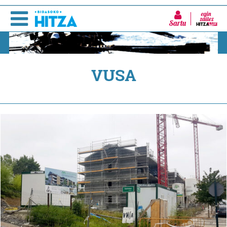
Sartu
VUSA