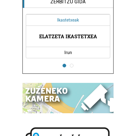
ZERBITZU GIDA
Ikastetxeak
ELATZETA IKASTETXEA
Irun