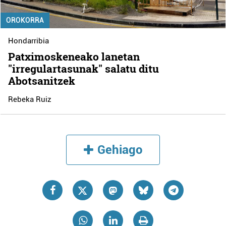
OROKORRA
Hondarribia
Patximoskeneako lanetan
"irregulartasunak" salatu ditu
Abotsanitzek
Rebeka Ruiz
Gehiago