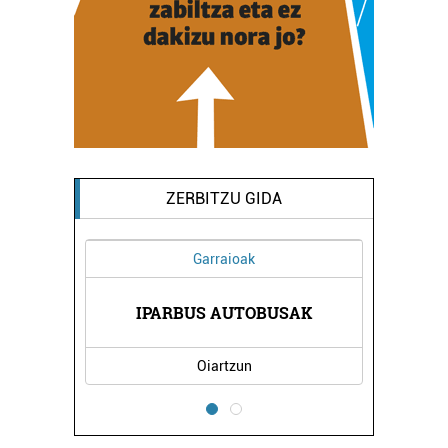
ZERBITZU GIDA
Garraioak
A
IPARBUS AUTOBUSAK
Oiartzun