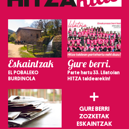
erabiltzeko baimen esplizitua ematen diguzu.
Gehiago
irakurri
Eskaintzak
Gure berri.
EL POBALEKO
Parte hartu 33. Lilatoian
BURDINOLA
HITZA taldearekin!
+
GURE BERRI
ZOZKETAK
ESKAINTZAK