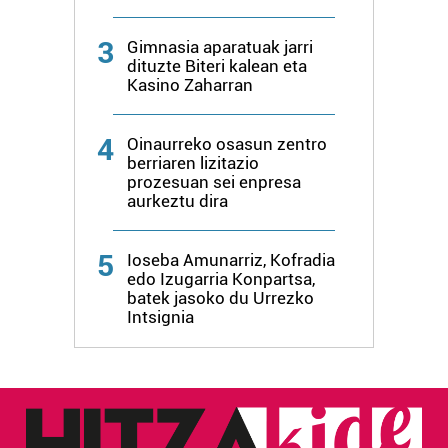
produktuak garatzeko. Zure datuak nork eta zertarako
3
Gimnasia aparatuak jarri
erabiltzen dituen hauta dezakezu.
dituzte Biteri kalean eta
Kasino Zaharran
Bazkide batzuek ez dizute baimenik eskatzen, eta beren
interes komertzial legitimoetan babesten dira. Ikusi gure
4
bazkideen zerrenda, beren ustez zein helburutarako
Oinaurreko osasun zentro
berriaren lizitazio
duten interes legitimoa eta horren aurka nola egin
prozesuan sei enpresa
dezakezun ikusteko.
aurkeztu dira
Lortu zure datu pertsonalak prozesatzeko moduari
5
Ioseba Amunarriz, Kofradia
buruzko informazio gehiago eta ezarri zure lehentasunak
edo Izugarria Konpartsa,
datuen atalean. Edozein unetan alda edo ken dezakezu
batek jasoko du Urrezko
zure baimena Cookieen adierazpenean.
Intsignia
Webgune honek cookie propioak eta hirugarrenen cookie-
fitxategiak erabiltzen ditu. Zure esperientzia eta
zerbitzuak hobetzeko asmoz, cookie teknologiaz
baliatzen gara. Ohar hau onartuz gero, teknologia hori