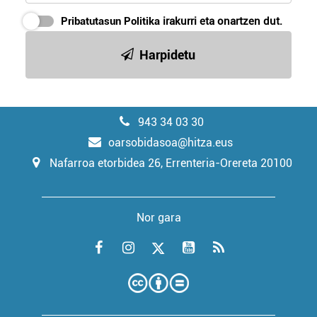
Pribatutasun Politika
irakurri eta onartzen dut.
Harpidetu
943 34 03 30
oarsobidasoa@hitza.eus
Nafarroa etorbidea 26, Errenteria-Orereta 20100
Nor gara