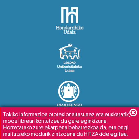
Tokiko informazioa profesionaltasunez eta euskaratik,
modu librean kontatzea da gure eginkizuna.
Horretarako zure ekarpena beharrezkoa da, eta ongi
maitatzeko modurik zintzoena da HITZAkide egitea.