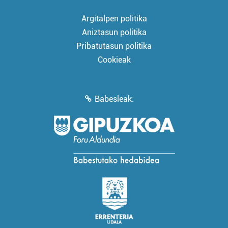
Argitalpen politika
Aniztasun politika
Pribatutasun politika
Cookieak
Babesleak: