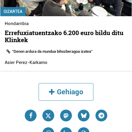
GIZARTEA
Hondarribia
Errefuxiatuentzako 6.200 euro bildu ditu
Klinkek
"Denon ardura da mundua bihozberagoa izatea"
Asier Perez-Karkamo
Gehiago