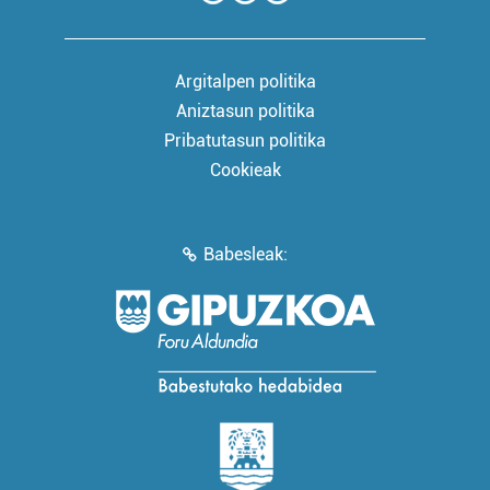
Argitalpen politika
Aniztasun politika
Pribatutasun politika
Cookieak
Babesleak: