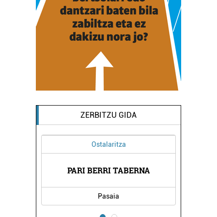
ZERBITZU GIDA
Ostalaritza
 -
EG
PARI BERRI TABERNA
Pasaia