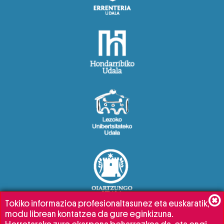
Tokiko informazioa profesionaltasunez eta euskaratik,
modu librean kontatzea da gure eginkizuna.