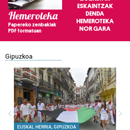
ESKAINTZAK
Hemeroteka
DENDA
HEMEROTEKA
Papereko zenbakiak
NOR GARA
PDF formatuan
Gipuzkoa
EUSKAL HERRIA, GIPUZKOA