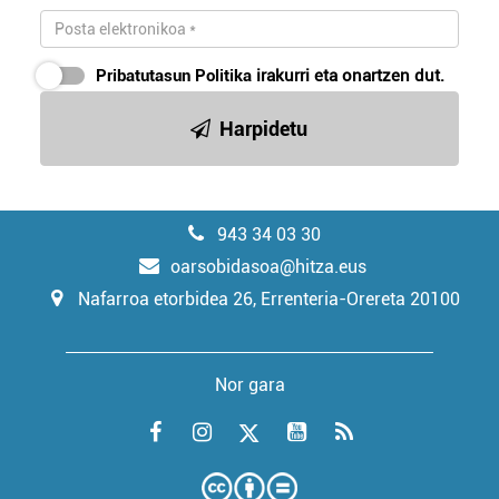
Pribatutasun Politika
irakurri eta onartzen dut.
Harpidetu
943 34 03 30
oarsobidasoa@hitza.eus
Nafarroa etorbidea 26, Errenteria-Orereta 20100
Nor gara