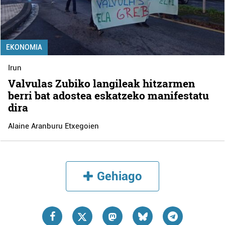
EKONOMIA
Irun
Valvulas Zubiko langileak hitzarmen
berri bat adostea eskatzeko manifestatu
dira
Alaine Aranburu Etxegoien
Gehiago