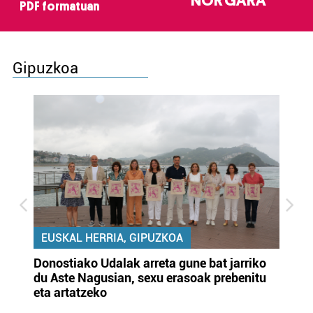
NOR GARA
PDF formatuan
Gipuzkoa
EUSKAL HERRIA, GIPUZKOA
Donostiako Udalak arreta gune bat jarriko
Ur
du Aste Nagusian, sexu erasoak prebenitu
es
eta artatzeko
lu