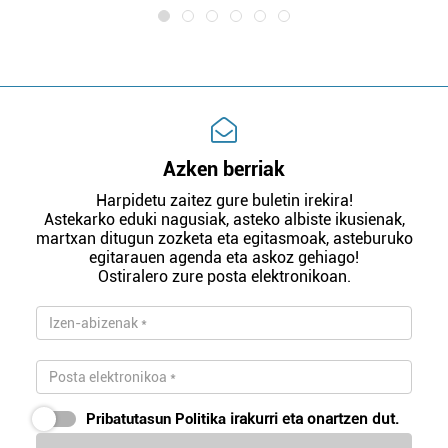
Azken berriak
Harpidetu zaitez gure buletin irekira!
Astekarko eduki nagusiak, asteko albiste ikusienak,
martxan ditugun zozketa eta egitasmoak, asteburuko
egitarauen agenda eta askoz gehiago!
Ostiralero zure posta elektronikoan.
Pribatutasun Politika
irakurri eta onartzen dut.