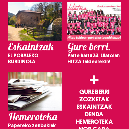
irakurri
Eskaintzak
Gure berri.
EL POBALEKO
Parte hartu 33. Lilatoian
BURDINOLA
HITZA taldearekin!
+
GURE BERRI
ZOZKETAK
ESKAINTZAK
Hemeroteka
DENDA
HEMEROTEKA
Papereko zenbakiak