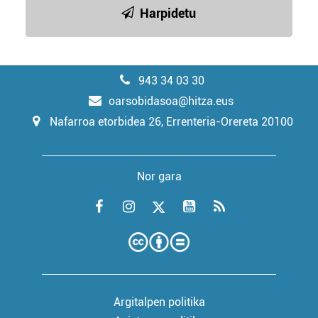
Harpidetu
943 34 03 30
oarsobidasoa@hitza.eus
Nafarroa etorbidea 26, Errenteria-Orereta 20100
Nor gara
Argitalpen politika