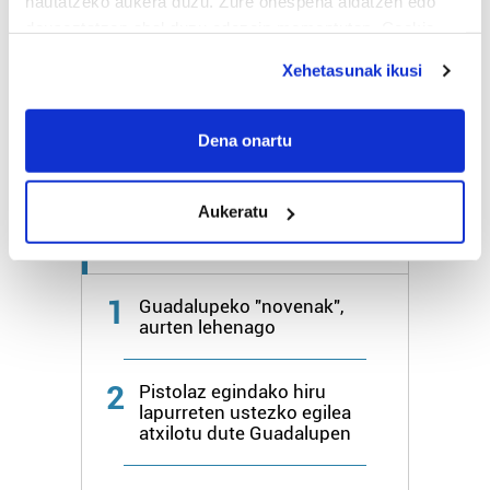
hautatzeko aukera duzu. Zure onespena aldatzen edo
deuseztatzen ahal duzu edozein momentutan, Cookie
Bihar
25º
17º
deklaraziotik edo Privacy triggerean klikatuz.
Xehetasunak ikusi
Larunbata
26º
17º
If you allow, we would also like to:
Collect information about your geographical
Dena onartu
Gehiago:
Irun
location which can be accurate to within several
meters
Aukeratu
Identify your device by actively scanning it for
specific characteristics (fingerprinting)
Azken 7 egunetako irakurrienak
Find out more about how your personal data is processed
and set your preferences in the
details section
.
1
Guadalupeko "novenak",
aurten lehenago
Guk eta gure bazkideek zure datu pertsonalak
prozesatzen ditugu, zure IP zenbakia, besteak beste,
2
Pistolaz egindako hiru
teknologia erabiliz, cookieak adibidez, iragarki eta eduki
lapurreten ustezko egilea
pertsonalizatuak eskaintzeko, iragarkiak eta edukia
atxilotu dute Guadalupen
neurtzeko, jendeari buruzko informazioa biltzeko eta
produktuak garatzeko. Zure datuak nork eta zertarako