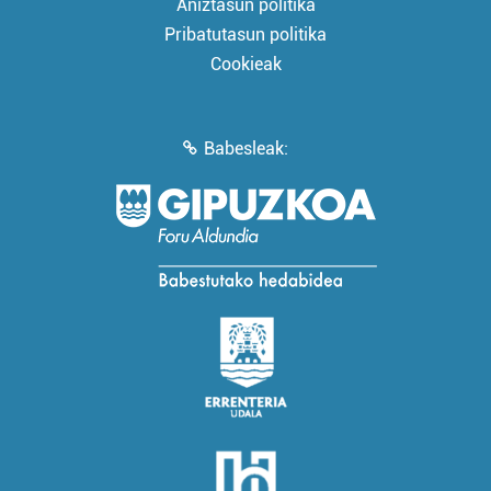
Aniztasun politika
Pribatutasun politika
Cookieak
Babesleak: