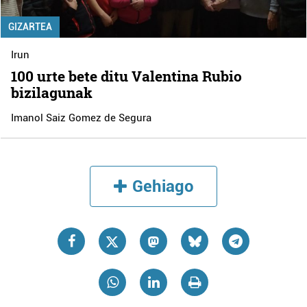
GIZARTEA
Irun
100 urte bete ditu Valentina Rubio
bizilagunak
Imanol Saiz Gomez de Segura
Gehiago