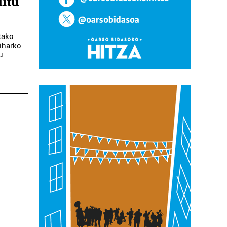
ditu
utako
biharko
u