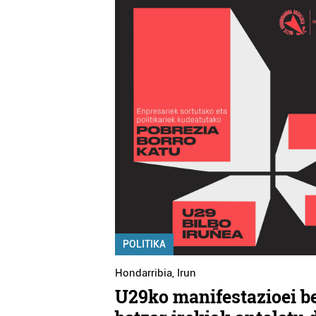
POLITIKA
Hondarribia
,
Irun
U29ko manifestazioei b