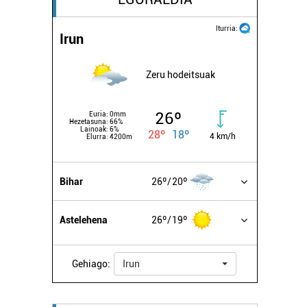
Iturria:
Irun
Zeru hodeitsuak
26º
Euria:
0mm
Hezetasuna:
66%
Lainoak:
6%
28º
18º
4 km/h
Elurra:
4200m
Bihar
26º
20º
Astelehena
26º
19º
Gehiago:
Irun