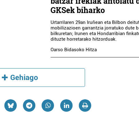
batzar irekiak antolatu 
GKSek biharko
Urtarrilaren 29an Iruñean eta Bilbon deit
mobilizazioen garrantzia jorratuko dute 
bilkuretan; Irunen eta Hondarribian finkat
dituzte horretarako hitzorduak.
Oarso Bidasoko Hitza
Gehiago