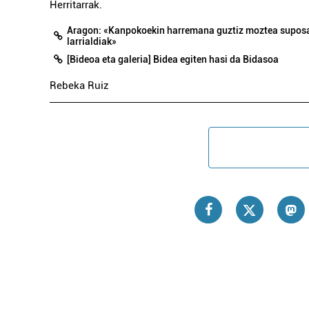
Herritarrak.
Aragon: «Kanpokoekin harremana guztiz moztea suposa
larrialdiak»
[Bideoa eta galeria] Bidea egiten hasi da Bidasoa
Rebeka Ruiz