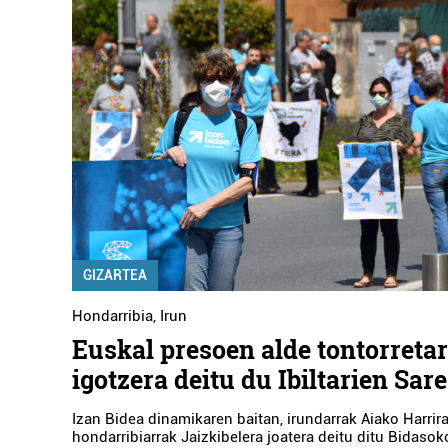
GIZARTEA
Hondarribia
,
Irun
Euskal presoen alde tontorreta
igotzera deitu du Ibiltarien Sar
Izan Bidea dinamikaren baitan, irundarrak Aiako Harrira
hondarribiarrak Jaizkibelera joatera deitu ditu Bidasok