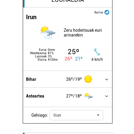
Iturria:
Irun
Zeru hodeitsuak euri
arinarekin
25º
Euria:
0mm
Hezetasuna:
81%
Lainoak:
3%
26º
21º
8 km/h
Elurra:
4100m
Bihar
26º
19º
Asteartea
27º
18º
Gehiago:
Irun