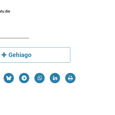
tu die
Gehiago