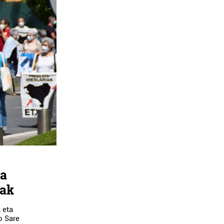
ra
eak
 eta
o Sare