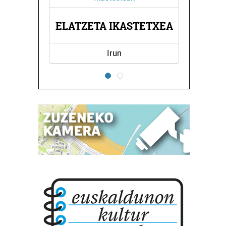
KASTETXEA
TKNIKA
n
Errenteria-Orereta