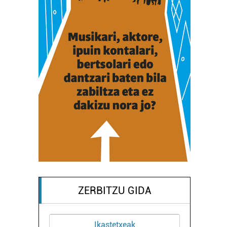
ZERBITZU GIDA
xeak
Ikastetxeak