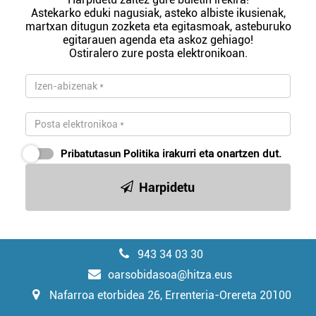
Astekarko eduki nagusiak, asteko albiste ikusienak,
martxan ditugun zozketa eta egitasmoak, asteburuko
egitarauen agenda eta askoz gehiago!
Ostiralero zure posta elektronikoan.
Pribatutasun Politika
irakurri eta onartzen dut.
Harpidetu
943 34 03 30
oarsobidasoa@hitza.eus
Nafarroa etorbidea 26, Errenteria-Orereta 20100