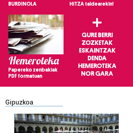
BURDINOLA
HITZA taldearekin!
+
GURE BERRI
ZOZKETAK
ESKAINTZAK
Hemeroteka
DENDA
HEMEROTEKA
Papereko zenbakiak
NOR GARA
PDF formatuan
Gipuzkoa