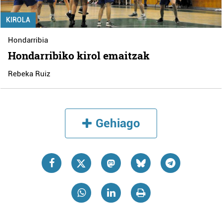
KIROLA
Hondarribia
Hondarribiko kirol emaitzak
Rebeka Ruiz
Gehiago