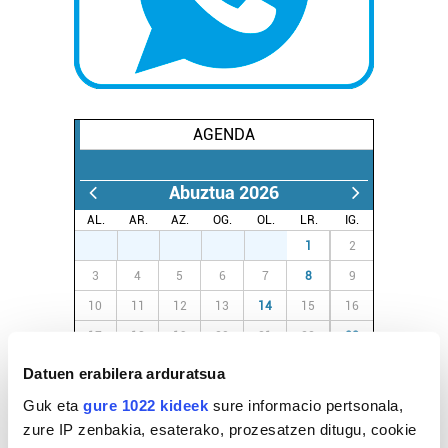
AGENDA
Abuztua 2026
AL.
AR.
AZ.
OG.
OL.
LR.
IG.
27
28
29
30
31
1
2
3
4
5
6
7
8
9
10
11
12
13
14
15
16
17
18
19
20
21
22
23
24
25
26
27
28
29
30
Datuen erabilera arduratsua
31
1
2
3
4
5
6
Guk eta
gure 1022 kideek
sure informacio pertsonala,
zure IP zenbakia, esaterako, prozesatzen ditugu, cookie