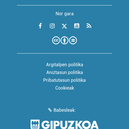
Nor gara
Argitalpen politika
Aniztasun politika
Pribatutasun politika
Cookieak
Babesleak: