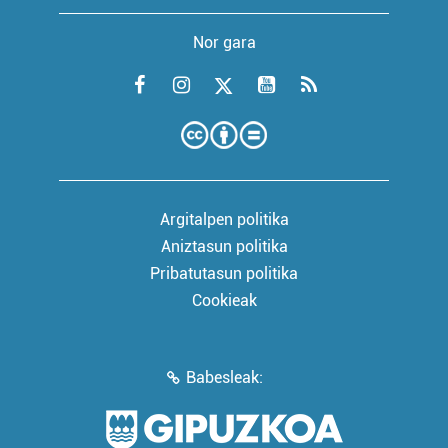
Nor gara
Argitalpen politika
Aniztasun politika
Pribatutasun politika
Cookieak
Babesleak: