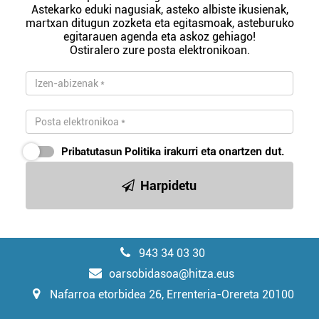
Astekarko eduki nagusiak, asteko albiste ikusienak,
martxan ditugun zozketa eta egitasmoak, asteburuko
egitarauen agenda eta askoz gehiago!
Ostiralero zure posta elektronikoan.
Pribatutasun Politika
irakurri eta onartzen dut.
Harpidetu
943 34 03 30
oarsobidasoa@hitza.eus
Nafarroa etorbidea 26, Errenteria-Orereta 20100