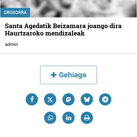
OROKORRA
Santa Agedatik Beizamara joango dira
Haurtzaroko mendizaleak
admin
Gehiago