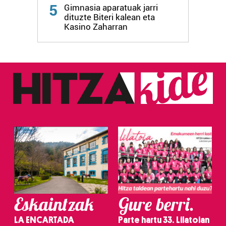
Webgune honek cookie propioak eta hirugarrenen cookie-
5
Gimnasia aparatuak jarri
fitxategiak erabiltzen ditu. Zure esperientzia eta
dituzte Biteri kalean eta
zerbitzuak hobetzeko asmoz, cookie teknologiaz
Kasino Zaharran
baliatzen gara. Ohar hau onartuz gero, teknologia hori
erabiltzeko baimen esplizitua ematen diguzu.
Gehiago
irakurri
Eskaintzak
Gure berri.
LA ENCARTADA
Parte hartu 33. Lilatoian