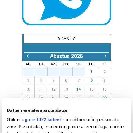
AGENDA
Abuztua 2026
AL.
AR.
AZ.
OG.
OL.
LR.
IG.
27
28
29
30
31
1
2
3
4
5
6
7
8
9
10
11
12
13
14
15
16
17
18
19
20
21
22
23
24
25
26
27
28
29
30
Datuen erabilera arduratsua
31
1
2
3
4
5
6
Guk eta
gure 1022 kideek
sure informacio pertsonala,
zure IP zenbakia, esaterako, prozesatzen ditugu, cookie