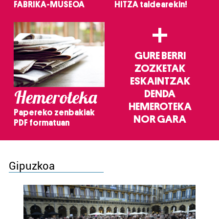
FABRIKA-MUSEOA
HITZA taldearekin!
+
GURE BERRI
ZOZKETAK
ESKAINTZAK
Hemeroteka
DENDA
HEMEROTEKA
Papereko zenbakiak
NOR GARA
PDF formatuan
Gipuzkoa