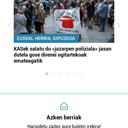
EUSKAL HERRIA, GIPUZKOA
KASek salatu du «jazarpen poliziala» jasan
Pa
dutela gose direnei ogitartekoak
da
emateagatik
«s
Azken berriak
Harpidetu zaitez gure buletin irekira!