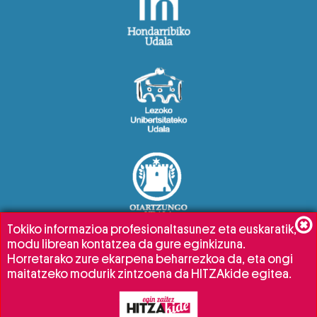
Tokiko informazioa profesionaltasunez eta euskaratik,
modu librean kontatzea da gure eginkizuna.
Horretarako zure ekarpena beharrezkoa da, eta ongi
maitatzeko modurik zintzoena da HITZAkide egitea.