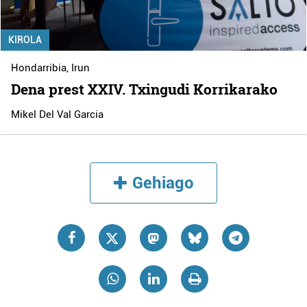
KIROLA
Hondarribia
,
Irun
Dena prest XXIV. Txingudi Korrikarako
Mikel Del Val Garcia
Gehiago