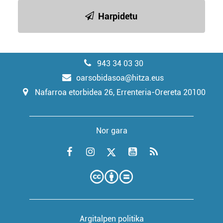
Harpidetu
943 34 03 30
oarsobidasoa@hitza.eus
Nafarroa etorbidea 26, Errenteria-Orereta 20100
Nor gara
Argitalpen politika