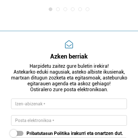
Azken berriak
Harpidetu zaitez gure buletin irekira!
Astekarko eduki nagusiak, asteko albiste ikusienak,
martxan ditugun zozketa eta egitasmoak, asteburuko
egitarauen agenda eta askoz gehiago!
Ostiralero zure posta elektronikoan.
Pribatutasun Politika
irakurri eta onartzen dut.