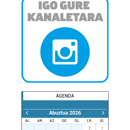
AGENDA
Abuztua 2026
AL.
AR.
AZ.
OG.
OL.
LR.
IG.
27
28
29
30
31
1
2