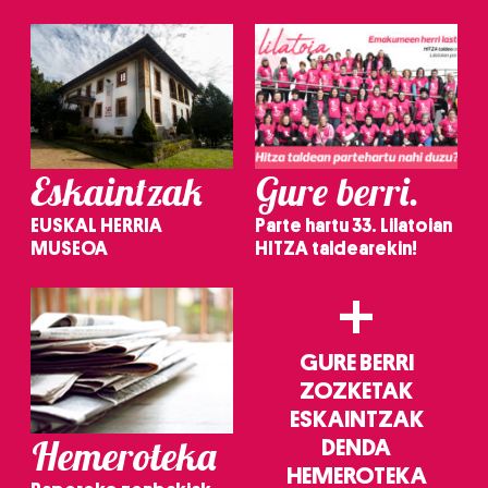
irakurri
Eskaintzak
Gure berri.
EUSKAL HERRIA
Parte hartu 33. Lilatoian
MUSEOA
HITZA taldearekin!
+
GURE BERRI
ZOZKETAK
ESKAINTZAK
Hemeroteka
DENDA
HEMEROTEKA