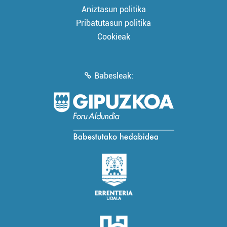
Aniztasun politika
Pribatutasun politika
Cookieak
Babesleak: