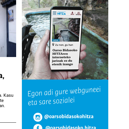
a,
a. Kasu
ste
an.