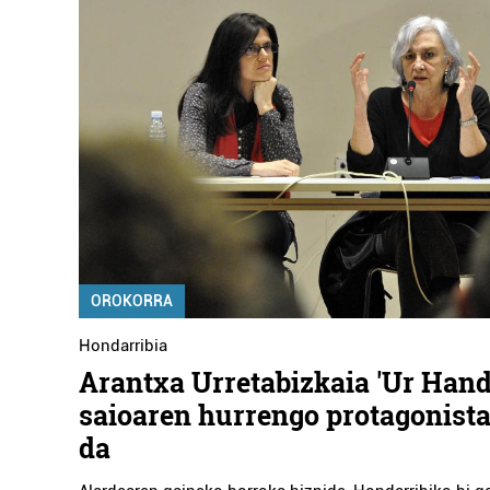
OROKORRA
Hondarribia
Arantxa Urretabizkaia 'Ur Hand
saioaren hurrengo protagonista
da