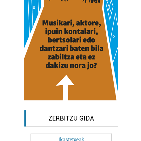
ZERBITZU GIDA
Ikastetxeak
Osasungintza