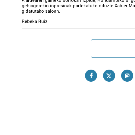
Alardearen gaineko borroka hizpide, Hondarribiko bi 
gehiagorekin inpresioak partekatuko dituzte Xabier M
gidatutako saioan.
Rebeka Ruiz