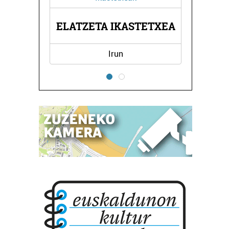
ETA IKASTETXEA
ONDU FISIOTERAPI
Irun
Errenteria-Orereta