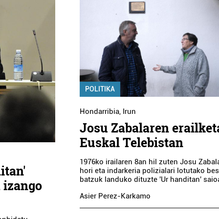
POLITIKA
Hondarribia
,
Irun
Josu Zabalaren erailket
Euskal Telebistan
1976ko irailaren 8an hil zuten Josu Zabal
itan'
hori eta indarkeria polizialari lotutako be
batzuk landuko dituzte 'Ur handitan' saio
 izango
Asier Perez-Karkamo