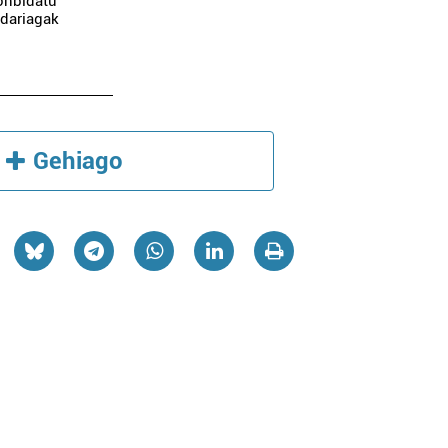
gonbidatu
adariagak
Gehiago