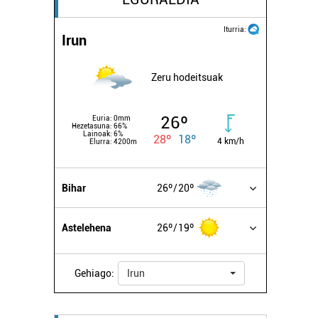
Iturria:
Irun
Zeru hodeitsuak
26º
Euria:
0mm
Hezetasuna:
66%
Lainoak:
6%
28º
18º
4 km/h
Elurra:
4200m
Bihar
26º
20º
Astelehena
26º
19º
Gehiago:
Irun