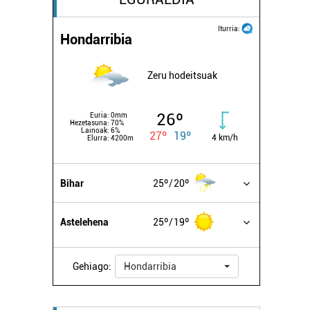
Iturria:
Hondarribia
Zeru hodeitsuak
26º
Euria:
0mm
Hezetasuna:
70%
Lainoak:
6%
27º
19º
4 km/h
Elurra:
4200m
Bihar
25º
20º
Astelehena
25º
19º
Gehiago:
Hondarribia