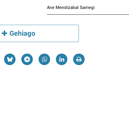
Ane Mendizabal Sarriegi
Gehiago