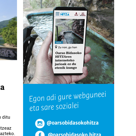
ta
 ditu
atzeaz
razteko.