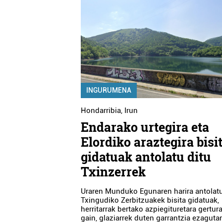
INGURUMENA
Hondarribia
,
Irun
Endarako urtegira eta
Elordiko araztegira bisi
gidatuak antolatu ditu
Txinzerrek
Uraren Munduko Egunaren harira antolatu
Txingudiko Zerbitzuakek bisita gidatuak,
herritarrak bertako azpiegituretara gertur
gain, glaziarrek duten garrantzia ezaguta