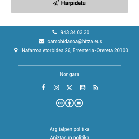
Harpidetu
943 34 03 30
oarsobidasoa@hitza.eus
Nafarroa etorbidea 26, Errenteria-Orereta 20100
Nor gara
Argitalpen politika
Aniztasun politika