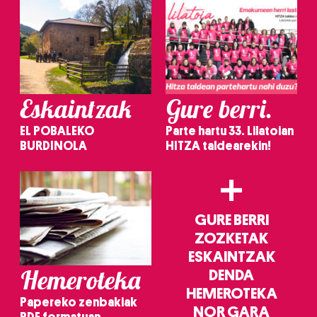
Eskaintzak
Gure berri.
EL POBALEKO
Parte hartu 33. Lilatoian
BURDINOLA
HITZA taldearekin!
+
GURE BERRI
ZOZKETAK
ESKAINTZAK
Hemeroteka
DENDA
HEMEROTEKA
Papereko zenbakiak
NOR GARA