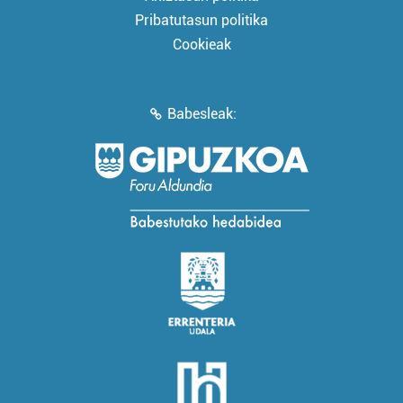
Pribatutasun politika
Cookieak
Babesleak: