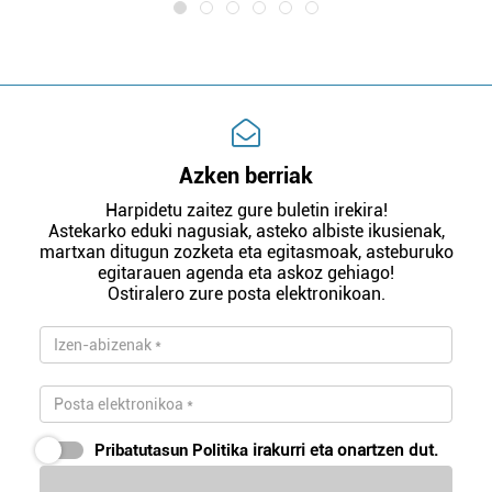
Azken berriak
Harpidetu zaitez gure buletin irekira!
Astekarko eduki nagusiak, asteko albiste ikusienak,
martxan ditugun zozketa eta egitasmoak, asteburuko
egitarauen agenda eta askoz gehiago!
Ostiralero zure posta elektronikoan.
Pribatutasun Politika
irakurri eta onartzen dut.