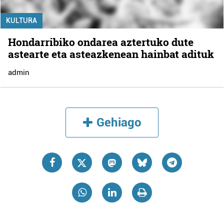
KULTURA
Hondarribiko ondarea aztertuko dute
astearte eta asteazkenean hainbat adituk
admin
Gehiago