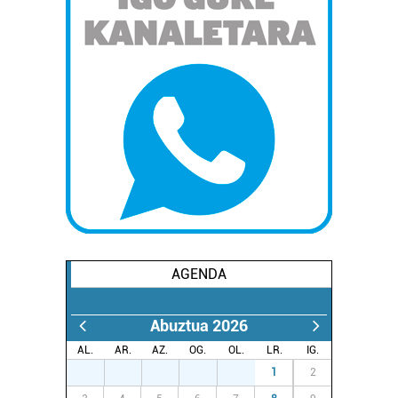
AGENDA
Abuztua 2026
AL.
AR.
AZ.
OG.
OL.
LR.
IG.
27
28
29
30
31
1
2