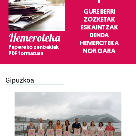
GURE BERRI
ZOZKETAK
ESKAINTZAK
Hemeroteka
DENDA
HEMEROTEKA
Papereko zenbakiak
NOR GARA
PDF formatuan
Gipuzkoa