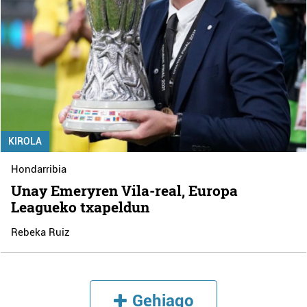
KIROLA
Hondarribia
Unay Emeryren Vila-real, Europa
Leagueko txapeldun
Rebeka Ruiz
Gehiago