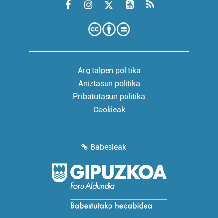
Argitalpen politika
Aniztasun politika
Pribatutasun politika
Cookieak
Babesleak: