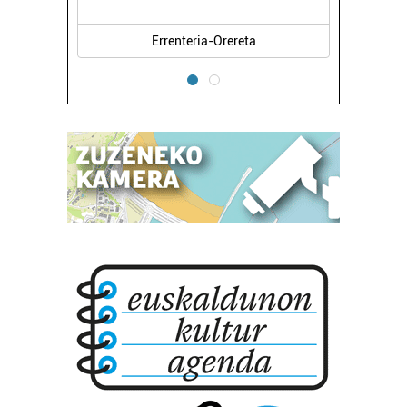
Errenteria-Orereta