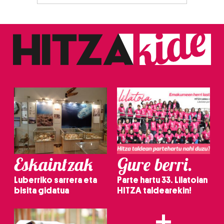
zerbitzuak hobetzeko asmoz, cookie teknologiaz
baliatzen gara. Ohar hau onartuz gero, teknologia hori
erabiltzeko baimen esplizitua ematen diguzu.
Gehiago
irakurri
Eskaintzak
Gure berri.
Luberriko sarrera eta
Parte hartu 33. Lilatoian
bisita gidatua
HITZA taldearekin!
+