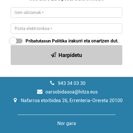
Pribatutasun Politika
irakurri eta onartzen dut.
Harpidetu
943 34 03 30
oarsobidasoa@hitza.eus
Nafarroa etorbidea 26, Errenteria-Orereta 20100
Nor gara