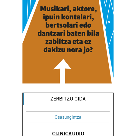
ZERBITZU GIDA
Osasungintza
IKOAK
CLINICAUDIO
BIZI