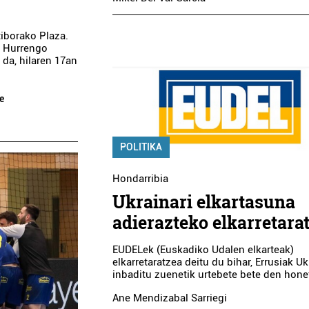
iborako Plaza.
. Hurrengo
da, hilaren 17an
e
POLITIKA
Hondarribia
Ukrainari elkartasuna
adierazteko elkarretara
EUDELek (Euskadiko Udalen elkarteak)
elkarretaratzea deitu du bihar, Errusiak U
inbaditu zuenetik urtebete bete den hone
Ane Mendizabal Sarriegi