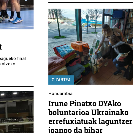
t
eagueko final
lkatzeko
GIZARTEA
Hondarribia
Irune Pinatxo DYAko
boluntarioa Ukrainako
errefuxiatuak laguntzer
joango da bihar
Itzulpenak
Belar dendak