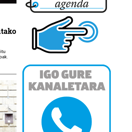
utako
itu
oak.