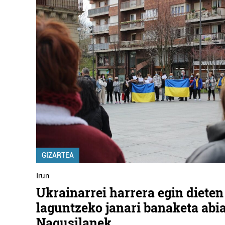
GIZARTEA
Irun
Ukrainarrei harrera egin dieten 
laguntzeko janari banaketa abi
Nagusilanek