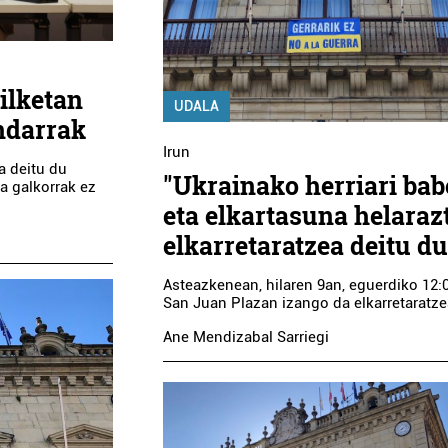
ilketan
UDALA
undarrak
Irun
a deitu du
"Ukrainako herriari ba
a galkorrak ez
eta elkartasuna helaraz
elkarretaratzea deitu du
Asteazkenean, hilaren 9an, eguerdiko 12:
San Juan Plazan izango da elkarretaratz
Ane Mendizabal Sarriegi