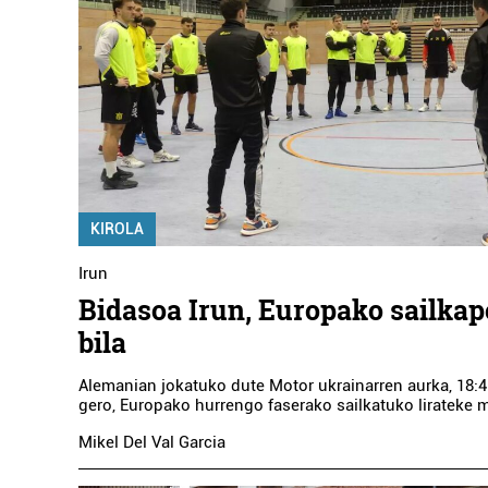
BELARRAK EKODENDA
L
Irun
KIROLA
Irun
Bidasoa Irun, Europako sailka
bila
Alemanian jokatuko dute Motor ukrainarren aurka, 18:4
gero, Europako hurrengo faserako sailkatuko lirateke 
Mikel Del Val Garcia