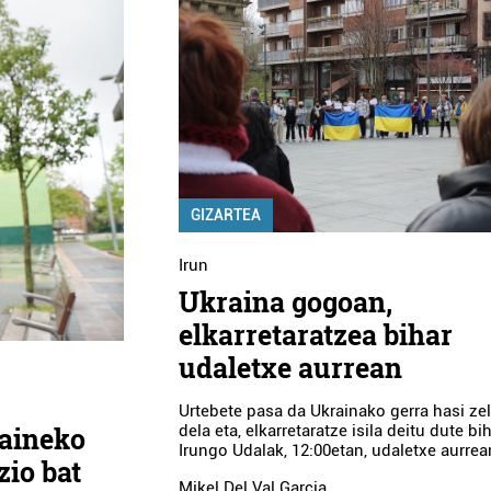
GIZARTEA
Irun
Ukraina gogoan,
elkarretaratzea bihar
udaletxe aurrean
Urtebete pasa da Ukrainako gerra hasi zel
gaineko
dela eta, elkarretaratze isila deitu dute bi
Irungo Udalak, 12:00etan, udaletxe aurrea
zio bat
Mikel Del Val Garcia