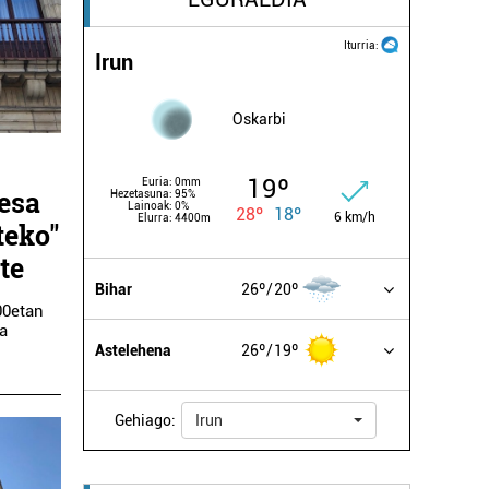
Iturria:
Irun
Oskarbi
19º
Euria:
0mm
besa
Hezetasuna:
95%
Lainoak:
0%
28º
18º
6 km/h
Elurra:
4400m
teko"
te
Bihar
26º
20º
00etan
ea
Astelehena
26º
19º
Gehiago:
Irun