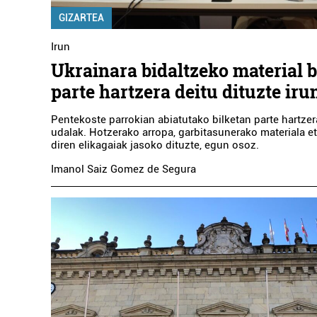
GIZARTEA
Irun
Ukrainara bidaltzeko material b
parte hartzera deitu dituzte ir
Pentekoste parrokian abiatutako bilketan parte hartzer
udalak. Hotzerako arropa, garbitasunerako materiala et
diren elikagaiak jasoko dituzte, egun osoz.
Imanol Saiz Gomez de Segura