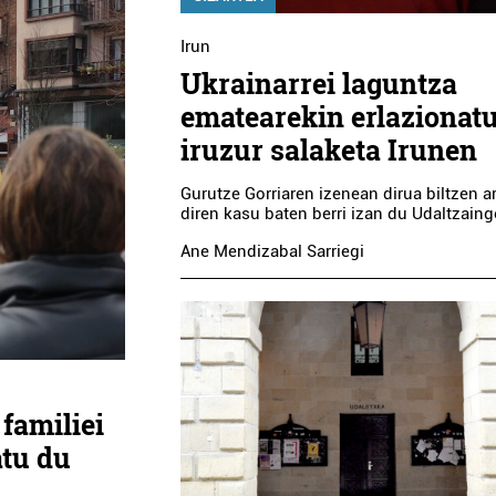
Irun
Ukrainarrei laguntza
ematearekin erlazionat
iruzur salaketa Irunen
Gurutze Gorriaren izenean dirua biltzen ar
diren kasu baten berri izan du Udaltzaing
Ane Mendizabal Sarriegi
familiei
atu du