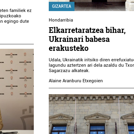
GIZARTEA
ieten familiek ez
 Gipuzkoako
Hondarribia
an egingo dute
Elkarretaratzea bihar,
Ukrainari babesa
erakusteko
Udala, Ukrainatik iritsiko diren errefuxiatu
lagundu aztertzen ari dela azaldu du Txo
Sagarzazu alkateak.
Alaine Aranburu Etxegoien