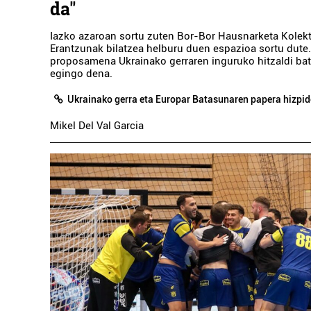
da"
Iazko azaroan sortu zuten Bor-Bor Hausnarketa Kolekt
Erantzunak bilatzea helburu duen espazioa sortu dute
proposamena Ukrainako gerraren inguruko hitzaldi bat 
egingo dena.
Ukrainako gerra eta Europar Batasunaren papera hizpid
Mikel Del Val Garcia