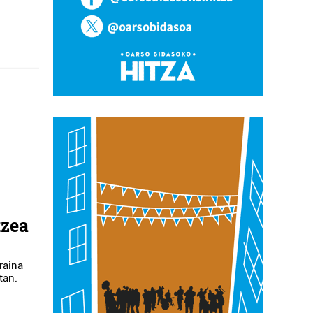
tzea
kraina
tan.