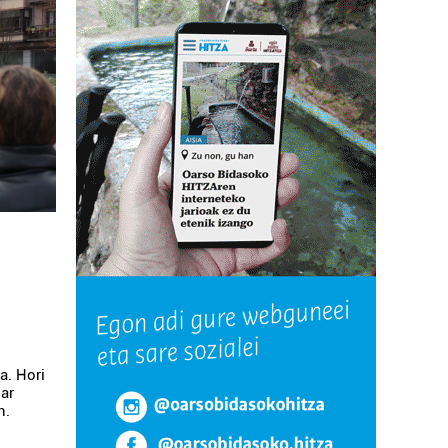
a. Hori
har
n.