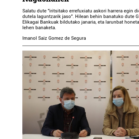
Salatu dute "iritsitako errefuxiatu askori harrera egin d
dutela laguntzarik jaso". Hilean behin banatuko dute
Elikagai Bankuak bildutako janaria, eta larunbat honet
lehen banaketa.
Imanol Saiz Gomez de Segura