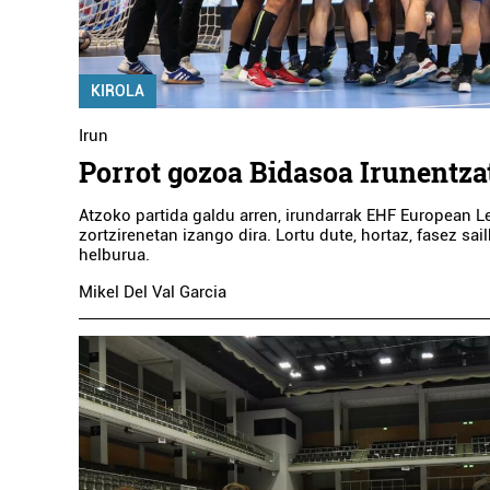
KIROLA
Irun
Porrot gozoa Bidasoa Irunentza
Atzoko partida galdu arren, irundarrak EHF European L
zortzirenetan izango dira. Lortu dute, hortaz, fasez sai
helburua.
Mikel Del Val Garcia
Belar dendak