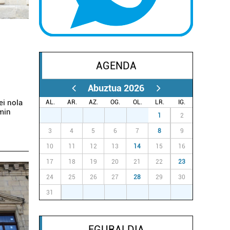
AGENDA
Abuztua 2026
ei nola
AL.
AR.
AZ.
OG.
OL.
LR.
IG.
min
27
28
29
30
31
1
2
3
4
5
6
7
8
9
10
11
12
13
14
15
16
17
18
19
20
21
22
23
24
25
26
27
28
29
30
31
1
2
3
4
5
6
EGURALDIA