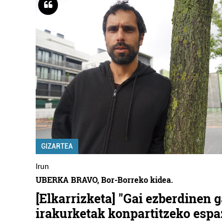
GIZARTEA
Irun
UBERKA BRAVO, Bor-Borreko kidea.
[Elkarrizketa] "Gai ezberdinen 
irakurketak konpartitzeko espa