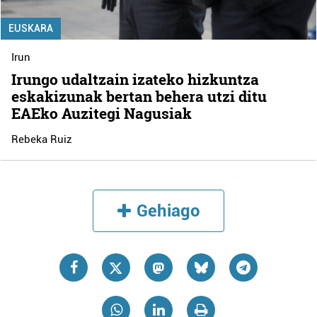
EUSKARA
Irun
Irungo udaltzain izateko hizkuntza
eskakizunak bertan behera utzi ditu
EAEko Auzitegi Nagusiak
Rebeka Ruiz
Gehiago