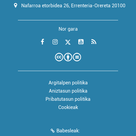
Nafarroa etorbidea 26, Errenteria-Orereta 20100
Nor gara
Argitalpen politika
Aniztasun politika
Pribatutasun politika
Cookieak
Babesleak: