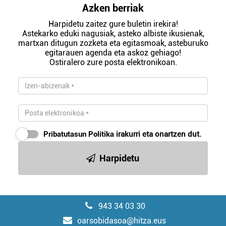
Azken berriak
Harpidetu zaitez gure buletin irekira!
Astekarko eduki nagusiak, asteko albiste ikusienak,
martxan ditugun zozketa eta egitasmoak, asteburuko
egitarauen agenda eta askoz gehiago!
Ostiralero zure posta elektronikoan.
Pribatutasun Politika
irakurri eta onartzen dut.
Harpidetu
943 34 03 30
oarsobidasoa@hitza.eus