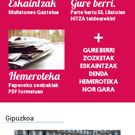
Eskaintzak
Gure berri.
Muñatones Gaztelua
Parte hartu 33. Lilatoian
HITZA taldearekin!
+
GURE BERRI
ZOZKETAK
ESKAINTZAK
Hemeroteka
DENDA
HEMEROTEKA
Papereko zenbakiak
NOR GARA
PDF formatuan
Gipuzkoa