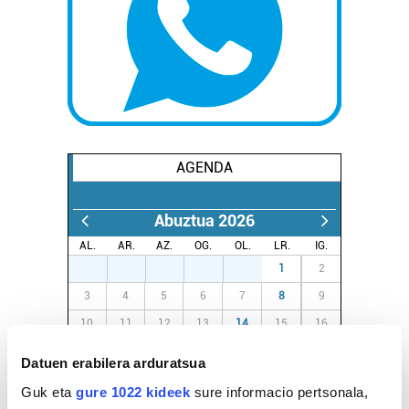
AGENDA
Abuztua 2026
AL.
AR.
AZ.
OG.
OL.
LR.
IG.
27
28
29
30
31
1
2
3
4
5
6
7
8
9
10
11
12
13
14
15
16
17
18
19
20
21
22
23
Datuen erabilera arduratsua
24
25
26
27
28
29
30
Guk eta
gure 1022 kideek
sure informacio pertsonala,
31
1
2
3
4
5
6