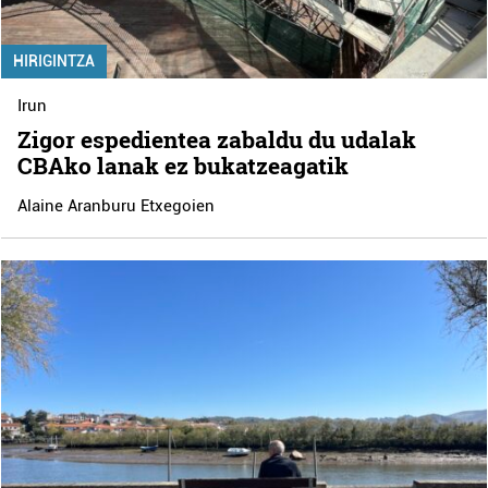
HIRIGINTZA
Irun
Zigor espedientea zabaldu du udalak
CBAko lanak ez bukatzeagatik
Alaine Aranburu Etxegoien