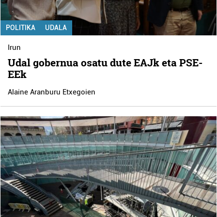
POLITIKA
UDALA
Irun
Udal gobernua osatu dute EAJk eta PSE-
EEk
Alaine Aranburu Etxegoien