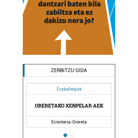
ZERBITZU GIDA
Euskaltegiak
ORERETAKO XENPELAR AEK
L
Errenteria-Orereta