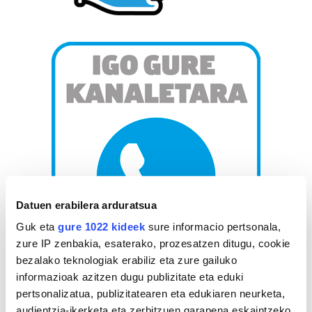
Datuen erabilera arduratsua
Guk eta
gure 1022 kideek
sure informacio pertsonala,
zure IP zenbakia, esaterako, prozesatzen ditugu, cookie
bezalako teknologiak erabiliz eta zure gailuko
informazioak azitzen dugu publizitate eta eduki
AGENDA
pertsonalizatua, publizitatearen eta edukiaren neurketa,
audientzia-ikerketa eta zerbitzuen garapena eskaintzeko.