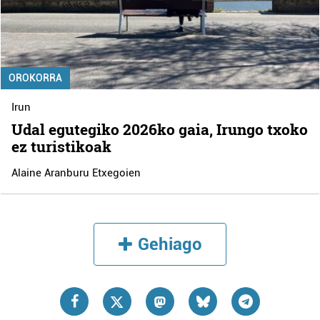
OROKORRA
Irun
Udal egutegiko 2026ko gaia, Irungo txoko
ez turistikoak
Alaine Aranburu Etxegoien
Gehiago