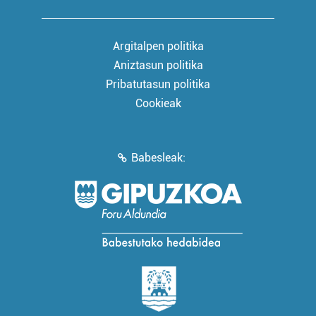
Argitalpen politika
Aniztasun politika
Pribatutasun politika
Cookieak
Babesleak: