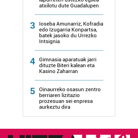
atxilotu dute Guadalupen
erabiltzeko baimen esplizitua ematen diguzu.
Gehiago
irakurri
3
Ioseba Amunarriz, Kofradia
edo Izugarria Konpartsa,
batek jasoko du Urrezko
Intsignia
4
Gimnasia aparatuak jarri
dituzte Biteri kalean eta
Kasino Zaharran
5
Oinaurreko osasun zentro
berriaren lizitazio
prozesuan sei enpresa
aurkeztu dira