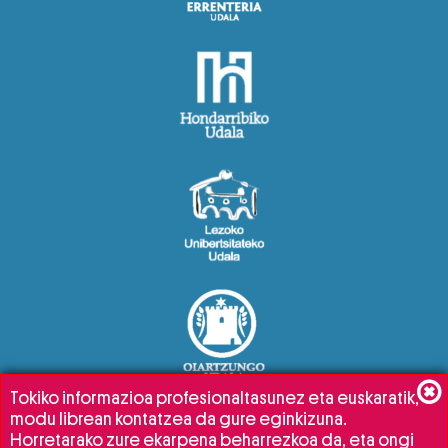
Tokiko informazioa profesionaltasunez eta euskaratik,
modu librean kontatzea da gure eginkizuna.
Horretarako zure ekarpena beharrezkoa da, eta ongi