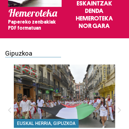
ESKAINTZAK
Hemeroteka
DENDA
HEMEROTEKA
Papereko zenbakiak
NOR GARA
PDF formatuan
Gipuzkoa
EUSKAL HERRIA, GIPUZKOA