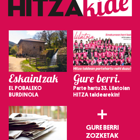
Eskaintzak
Gure berri.
EL POBALEKO
Parte hartu 33. Lilatoian
BURDINOLA
HITZA taldearekin!
+
GURE BERRI
ZOZKETAK