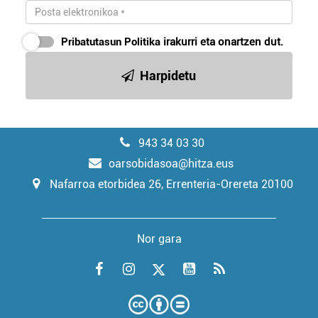
Pribatutasun Politika
irakurri eta onartzen dut.
Harpidetu
943 34 03 30
oarsobidasoa@hitza.eus
Nafarroa etorbidea 26, Errenteria-Orereta 20100
Nor gara