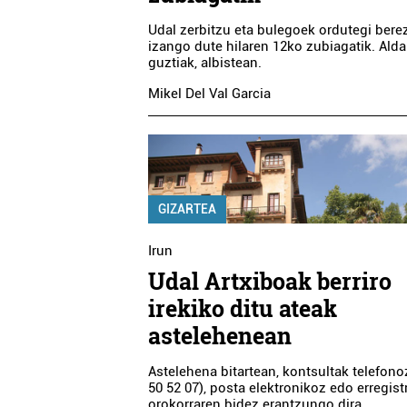
Udal zerbitzu eta bulegoek ordutegi bere
izango dute hilaren 12ko zubiagatik. Ald
guztiak, albistean.
Mikel Del Val Garcia
GIZARTEA
Irun
Udal Artxiboak berriro
irekiko ditu ateak
astelehenean
Astelehena bitartean, kontsultak telefono
50 52 07), posta elektronikoz edo erregist
orokorraren bidez erantzungo dira.