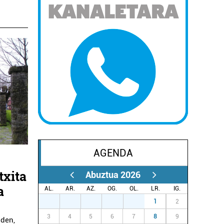
AGENDA
txita
Abuztua 2026
a
AL.
AR.
AZ.
OG.
OL.
LR.
IG.
27
28
29
30
31
1
2
3
4
5
6
7
8
9
 den,