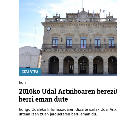
GIZARTEA
Irun
2016ko Udal Artxiboaren berez
berri eman dute
Irungo Udaleko Informazioaren Gizarte sailak Udal Art
urtean izan zuen jardueraren berri eman du.