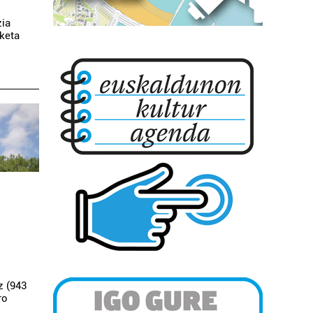
zia
aketa
z (943
ro