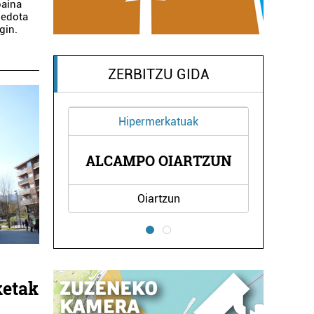
baina
 edota
gin.
ZERBITZU GIDA
ak
Aholkularitza
JASO FINKEN
RTZUN
ADMINISTRAZIOAK
Errenteria-Orereta
ketak