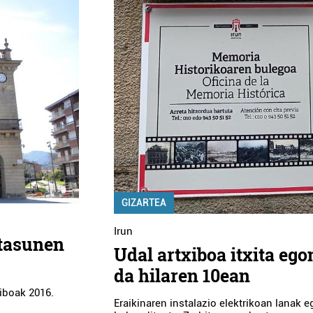
GIZARTEA
Irun
itasunen
Udal artxiboa itxita eg
da hilaren 10ean
xiboak 2016.
Eraikinaren instalazio elektrikoan lanak e