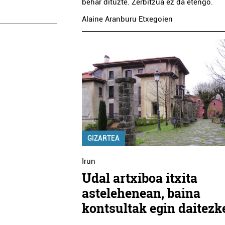
behar dituzte. Zerbitzua ez da etengo.
Alaine Aranburu Etxegoien
GIZARTEA
Irun
Udal artxiboa itxita
astelehenean, baina
kontsultak egin daitezk