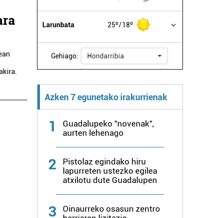
ara
Larunbata
25º
18º
ean
Gehiago:
Hondarribia
kira.
Azken 7 egunetako irakurrienak
1
Guadalupeko "novenak",
aurten lehenago
2
Pistolaz egindako hiru
lapurreten ustezko egilea
atxilotu dute Guadalupen
3
Oinaurreko osasun zentro