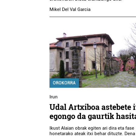
Mikel Del Val Garcia
OROKORRA
Irun
Udal Artxiboa astebete i
egongo da gaurtik hasit
Ikust Alaian obrak egiten ari dira eta fase
honetarako ateak itxi behar dituzte. Dena