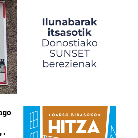
ongo
gin