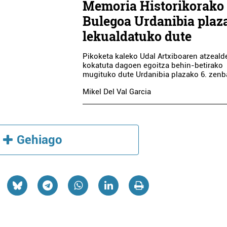
Memoria Historikorako
Bulegoa Urdanibia plaz
lekualdatuko dute
Pikoketa kaleko Udal Artxiboaren atzeald
kokatuta dagoen egoitza behin-betirako
mugituko dute Urdanibia plazako 6. zenba
Mikel Del Val Garcia
Gehiago