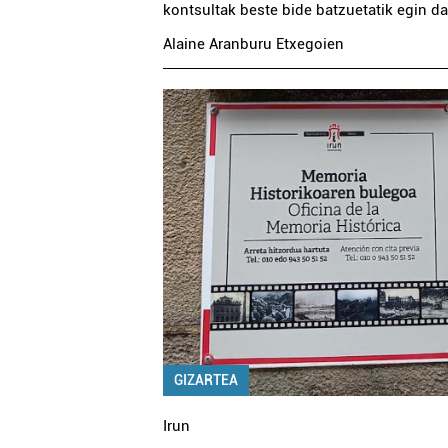
kontsultak beste bide batzuetatik egin da
Alaine Aranburu Etxegoien
GIZARTEA
Irun