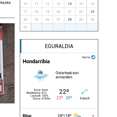
itezke.
10
11
12
13
14
15
16
17
18
19
20
21
22
23
24
25
26
27
28
29
30
31
1
2
3
4
5
6
EGURALDIA
Iturria:
Hondarribia
Ostarteak euri
arinarekin
22º
Euria:
0mm
Hezetasuna:
81%
Lainoak:
100%
23º
20º
9 km/h
Elurra:
4700m
Bihar
24º
18º