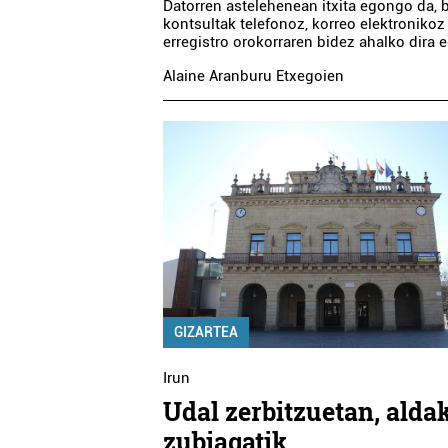
Datorren astelehenean itxita egongo da, 
kontsultak telefonoz, korreo elektronikoz
erregistro orokorraren bidez ahalko dira e
Alaine Aranburu Etxegoien
Aholkularitza
Hipermerkatu
JASO FINKEN
ALCAMPO OIA
ADMINISTRAZIOAK
Errenteria-Orereta
Oiartzun
GIZARTEA
Irun
Udal zerbitzuetan, alda
zubiagatik