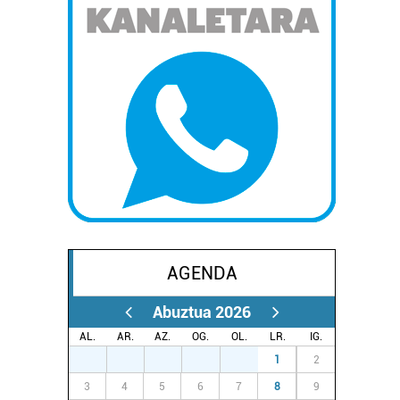
AGENDA
Abuztua 2026
AL.
AR.
AZ.
OG.
OL.
LR.
IG.
27
28
29
30
31
1
2
3
4
5
6
7
8
9