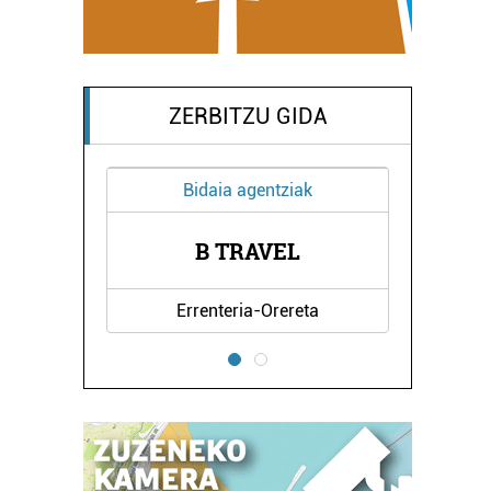
ZERBITZU GIDA
Bidaia agentziak
B TRAVEL
NAI
Errenteria-Orereta