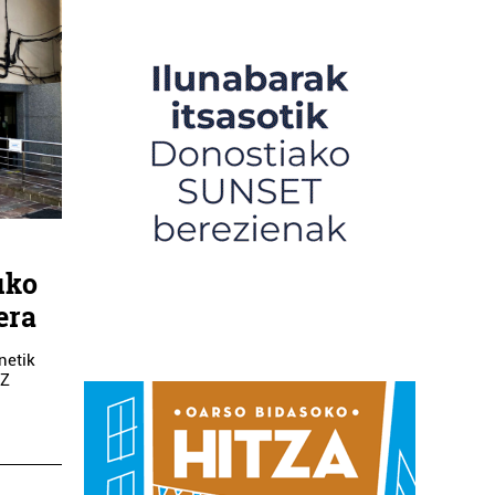
uko
era
netik
AZ