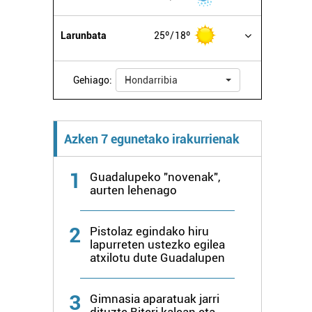
Larunbata
25º
18º
Gehiago:
Hondarribia
Azken 7 egunetako irakurrienak
1
Guadalupeko "novenak",
aurten lehenago
2
Pistolaz egindako hiru
lapurreten ustezko egilea
atxilotu dute Guadalupen
3
Gimnasia aparatuak jarri