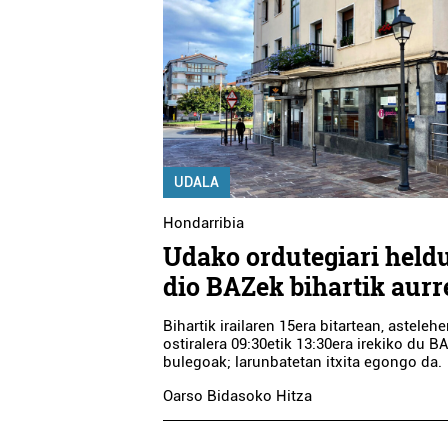
UDALA
Hondarribia
Udako ordutegiari held
dio BAZek bihartik aurr
Bihartik irailaren 15era bitartean, astelehe
ostiralera 09:30etik 13:30era irekiko du B
bulegoak; larunbatetan itxita egongo da.
Oarso Bidasoko Hitza