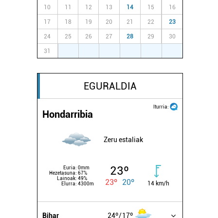
10
11
12
13
14
15
16
17
18
19
20
21
22
23
24
25
26
27
28
29
30
31
1
2
3
4
5
6
EGURALDIA
Iturria:
Hondarribia
Zeru estaliak
23º
Euria:
0mm
Hezetasuna:
67%
Lainoak:
49%
23º
20º
14 km/h
Elurra:
4300m
Bihar
24º
17º