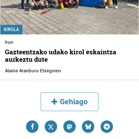
KIROLA
Irun
Gazteentzako udako kirol eskaintza
aurkeztu dute
Alaine Aranburu Etxegoien
Gehiago