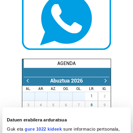
AGENDA
Abuztua 2026
AL.
AR.
AZ.
OG.
OL.
LR.
IG.
27
28
29
30
31
1
2
3
4
5
6
7
8
9
10
11
12
13
14
15
16
Datuen erabilera arduratsua
17
18
19
20
21
22
23
Guk eta
gure 1022 kideek
sure informacio pertsonala,
24
25
26
27
28
29
30