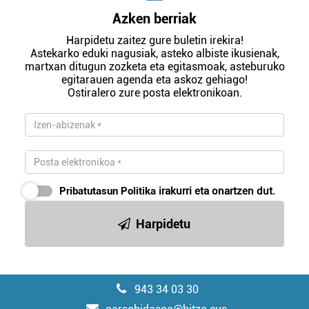
Azken berriak
Harpidetu zaitez gure buletin irekira!
Astekarko eduki nagusiak, asteko albiste ikusienak,
martxan ditugun zozketa eta egitasmoak, asteburuko
egitarauen agenda eta askoz gehiago!
Ostiralero zure posta elektronikoan.
Pribatutasun Politika
irakurri eta onartzen dut.
Harpidetu
943 34 03 30