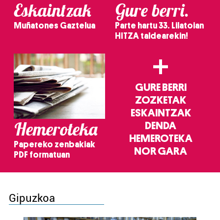
Eskaintzak
Gure berri.
Muñatones Gaztelua
Parte hartu 33. Lilatoian
HITZA taldearekin!
+
GURE BERRI
ZOZKETAK
ESKAINTZAK
Hemeroteka
DENDA
HEMEROTEKA
Papereko zenbakiak
NOR GARA
PDF formatuan
Gipuzkoa