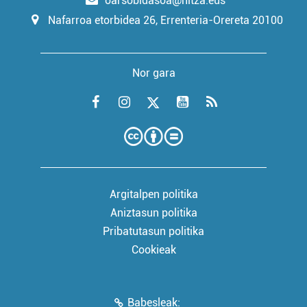
oarsobidasoa@hitza.eus
Nafarroa etorbidea 26, Errenteria-Orereta 20100
Nor gara
Argitalpen politika
Aniztasun politika
Pribatutasun politika
Cookieak
Babesleak: