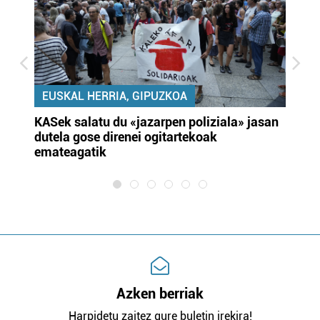
EUSKAL HERRIA, GIPUZKOA
KASek salatu du «jazarpen poliziala» jasan
Pa
dutela gose direnei ogitartekoak
da
emateagatik
«s
Azken berriak
Harpidetu zaitez gure buletin irekira!