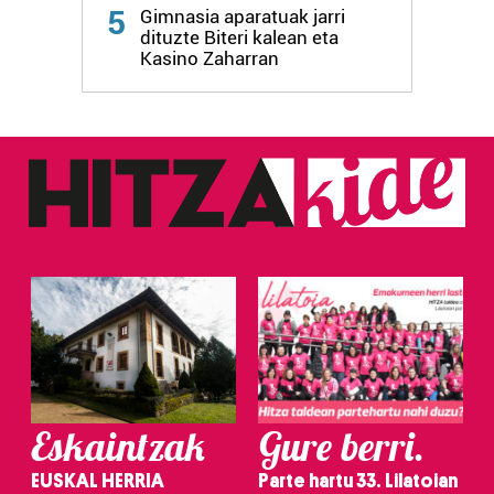
Webgune honek cookie propioak eta hirugarrenen cookie-
5
Gimnasia aparatuak jarri
fitxategiak erabiltzen ditu. Zure esperientzia eta
dituzte Biteri kalean eta
zerbitzuak hobetzeko asmoz, cookie teknologiaz
Kasino Zaharran
baliatzen gara. Ohar hau onartuz gero, teknologia hori
erabiltzeko baimen esplizitua ematen diguzu.
Gehiago
irakurri
Eskaintzak
Gure berri.
EUSKAL HERRIA
Parte hartu 33. Lilatoian