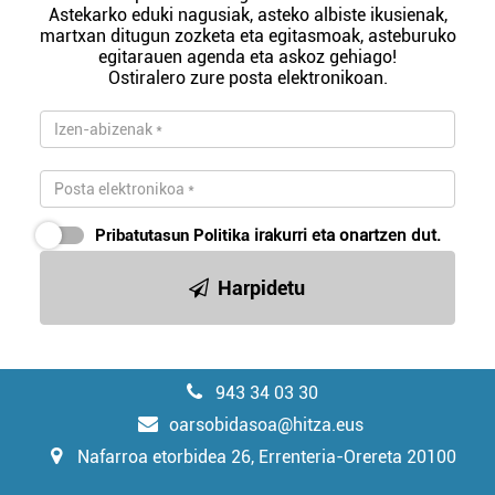
Astekarko eduki nagusiak, asteko albiste ikusienak,
martxan ditugun zozketa eta egitasmoak, asteburuko
egitarauen agenda eta askoz gehiago!
Ostiralero zure posta elektronikoan.
Pribatutasun Politika
irakurri eta onartzen dut.
Harpidetu
943 34 03 30
oarsobidasoa@hitza.eus
Nafarroa etorbidea 26, Errenteria-Orereta 20100