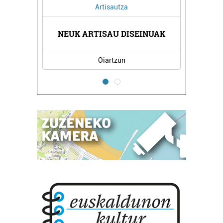
Artisautza
A
NEUK ARTISAU DISEINUAK
HAU
Oiartzun