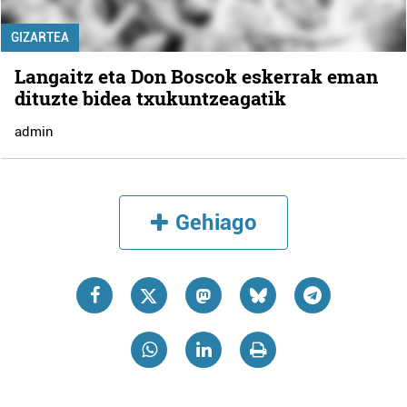
GIZARTEA
Langaitz eta Don Boscok eskerrak eman
dituzte bidea txukuntzeagatik
admin
Gehiago