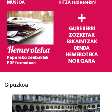
MUSEOA
HITZA taldearekin!
+
GURE BERRI
ZOZKETAK
ESKAINTZAK
Hemeroteka
DENDA
HEMEROTEKA
Papereko zenbakiak
NOR GARA
PDF formatuan
Gipuzkoa