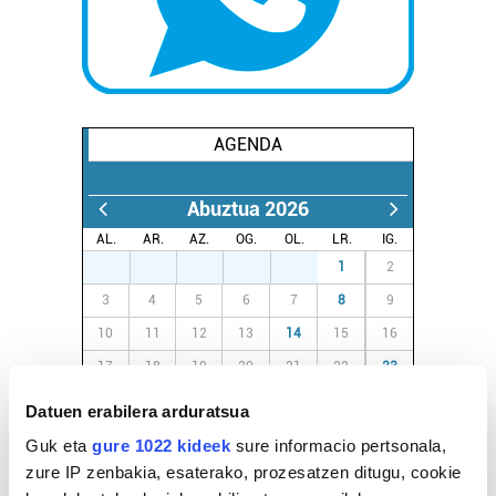
AGENDA
Abuztua 2026
AL.
AR.
AZ.
OG.
OL.
LR.
IG.
27
28
29
30
31
1
2
3
4
5
6
7
8
9
10
11
12
13
14
15
16
17
18
19
20
21
22
23
24
25
26
27
28
29
30
Datuen erabilera arduratsua
31
1
2
3
4
5
6
Guk eta
gure 1022 kideek
sure informacio pertsonala,
zure IP zenbakia, esaterako, prozesatzen ditugu, cookie