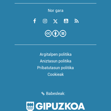
Nor gara
Argitalpen politika
Aniztasun politika
Pribatutasun politika
Cookieak
Babesleak: