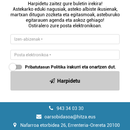
Harpidetu zaitez gure buletin irekira!
Astekarko eduki nagusiak, asteko albiste ikusienak,
martxan ditugun zozketa eta egitasmoak, asteburuko
egitarauen agenda eta askoz gehiago!
Ostiralero zure posta elektronikoan.
Pribatutasun Politika
irakurri eta onartzen dut.
Harpidetu
943 34 03 30
oarsobidasoa@hitza.eus
Nafarroa etorbidea 26, Errenteria-Orereta 20100