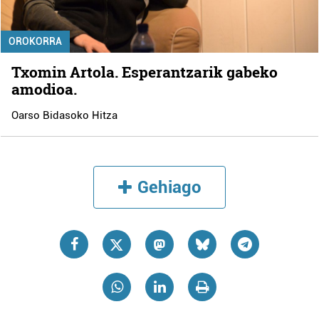
OROKORRA
Txomin Artola. Esperantzarik gabeko
amodioa.
Oarso Bidasoko Hitza
Gehiago