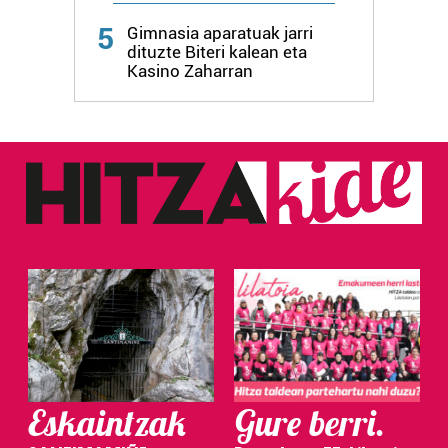
Webgune honek cookie propioak eta hirugarrenen cookie-
5
Gimnasia aparatuak jarri
fitxategiak erabiltzen ditu. Zure esperientzia eta
dituzte Biteri kalean eta
zerbitzuak hobetzeko asmoz, cookie teknologiaz
Kasino Zaharran
baliatzen gara. Ohar hau onartuz gero, teknologia hori
erabiltzeko baimen esplizitua ematen diguzu.
Gehiago
irakurri
Eskaintzak
Gure berri.