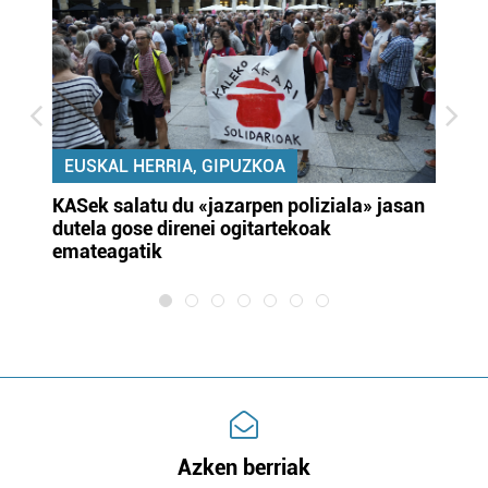
EUSKAL HERRIA, GIPUZKOA
KASek salatu du «jazarpen poliziala» jasan
Pa
dutela gose direnei ogitartekoak
da
emateagatik
«s
Azken berriak