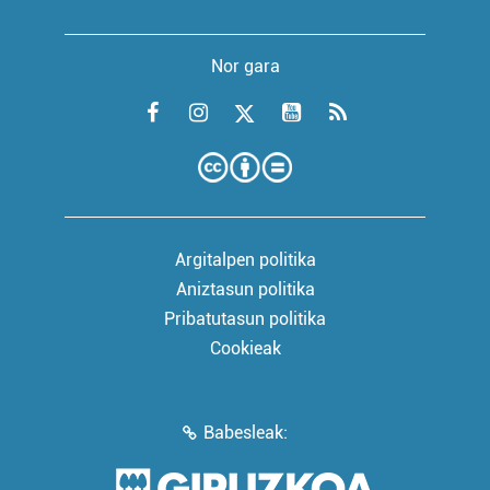
Nor gara
Argitalpen politika
Aniztasun politika
Pribatutasun politika
Cookieak
Babesleak: