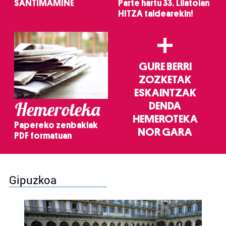
SANTIMAMIÑE
Parte hartu 33. Lilatoian
HITZA taldearekin!
+
GURE BERRI
ZOZKETAK
ESKAINTZAK
Hemeroteka
DENDA
HEMEROTEKA
Papereko zenbakiak
NOR GARA
PDF formatuan
Gipuzkoa