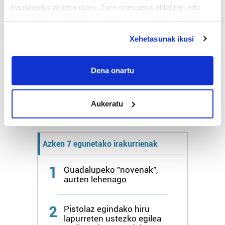
Lainoak:
15%
hautatzeko aukera duzu. Zure onespena aldatzen edo
25º
16º
2 km/h
Elurra:
4500m
deuseztatzen ahal duzu edozein momentutan, Cookie
deklaraziotik edo Privacy triggerean klikatuz.
Xehetasunak ikusi
Bihar
28º
18º
If you allow, we would also like to:
Collect information about your geographical
Dena onartu
Igandea
26º
20º
location which can be accurate to within several
meters
Aukeratu
Gehiago:
Irun
Identify your device by actively scanning it for
specific characteristics (fingerprinting)
Find out more about how your personal data is processed
and set your preferences in the
details section
.
Azken 7 egunetako irakurrienak
Guk eta gure bazkideek zure datu pertsonalak
1
Guadalupeko "novenak",
aurten lehenago
prozesatzen ditugu, zure IP zenbakia, besteak beste,
teknologia erabiliz, cookieak adibidez, iragarki eta eduki
pertsonalizatuak eskaintzeko, iragarkiak eta edukia
2
Pistolaz egindako hiru
neurtzeko, jendeari buruzko informazioa biltzeko eta
lapurreten ustezko egilea