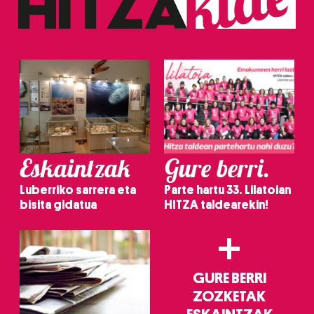
irakurri
Eskaintzak
Gure berri.
Luberriko sarrera eta
Parte hartu 33. Lilatoian
bisita gidatua
HITZA taldearekin!
+
GURE BERRI
ZOZKETAK