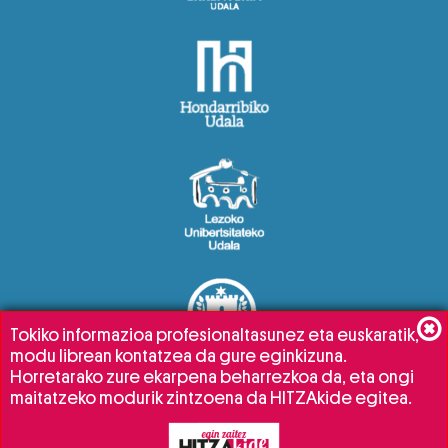
Tokiko informazioa profesionaltasunez eta euskaratik,
modu librean kontatzea da gure eginkizuna.
Horretarako zure ekarpena beharrezkoa da, eta ongi
maitatzeko modurik zintzoena da HITZAkide egitea.