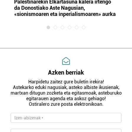
Palestinarekin Elkartasuna kalera irtengo
Do
da Donostiako Aste Nagusian,
du
«sionismoaren eta inperialismoaren» aurka
et
Azken berriak
Harpidetu zaitez gure buletin irekira!
Astekarko eduki nagusiak, asteko albiste ikusienak,
martxan ditugun zozketa eta egitasmoak, asteburuko
egitarauen agenda eta askoz gehiago!
Ostiralero zure posta elektronikoan.