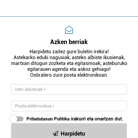
Azken berriak
Harpidetu zaitez gure buletin irekira!
Astekarko eduki nagusiak, asteko albiste ikusienak,
martxan ditugun zozketa eta egitasmoak, asteburuko
egitarauen agenda eta askoz gehiago!
Ostiralero zure posta elektronikoan.
Pribatutasun Politika
irakurri eta onartzen dut.
Harpidetu