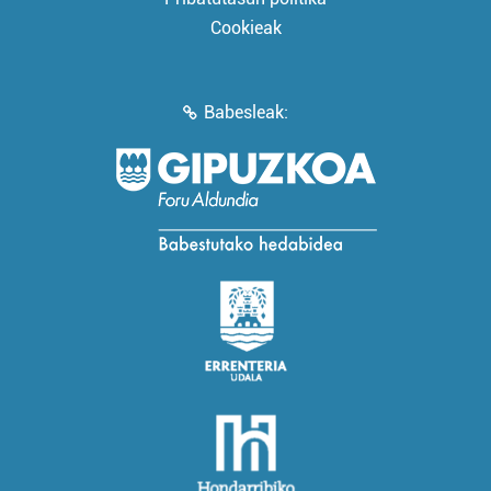
Cookieak
Babesleak: