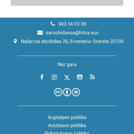
943 34 03 30
oarsobidasoa@hitza.eus
Nafarroa etorbidea 26, Errenteria-Orereta 20100
Nor gara
Argitalpen politika
Aniztasun politika
Pribatutasun politika