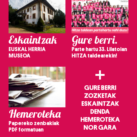
Eskaintzak
Gure berri.
EUSKAL HERRIA
Parte hartu 33. Lilatoian
MUSEOA
HITZA taldearekin!
+
GURE BERRI
ZOZKETAK
ESKAINTZAK
Hemeroteka
DENDA
HEMEROTEKA
Papereko zenbakiak
NOR GARA
PDF formatuan