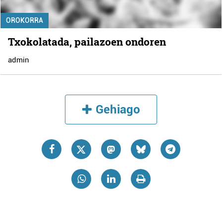
OROKORRA
Txokolatada, pailazoen ondoren
admin
Gehiago