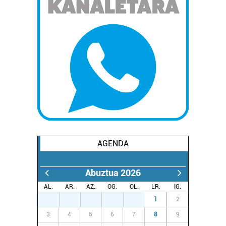
AGENDA
Abuztua 2026
AL.
AR.
AZ.
OG.
OL.
LR.
IG.
27
28
29
30
31
1
2
3
4
5
6
7
8
9