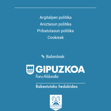
Argitalpen politika
Aniztasun politika
Pribatutasun politika
Cookieak
Babesleak: