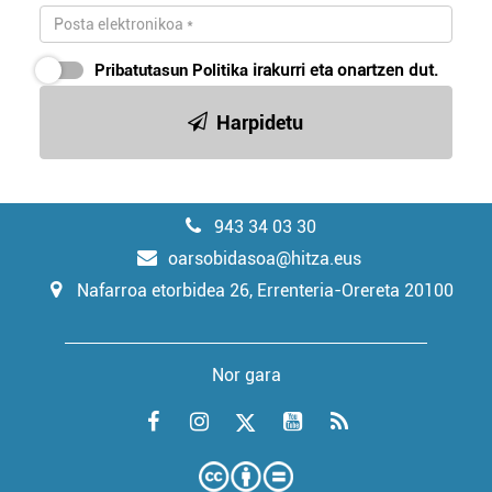
Pribatutasun Politika
irakurri eta onartzen dut.
Harpidetu
943 34 03 30
oarsobidasoa@hitza.eus
Nafarroa etorbidea 26, Errenteria-Orereta 20100
Nor gara