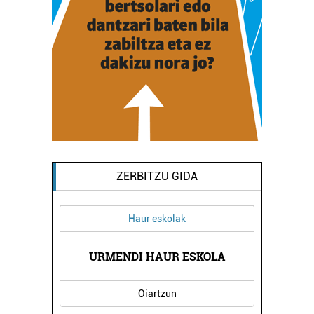
ZERBITZU GIDA
Haur eskolak
I
EA
URMENDI HAUR ESKOLA
CRISTOBAL 
Oiartzun
Erre