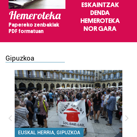
ESKAINTZAK
Hemeroteka
DENDA
HEMEROTEKA
Papereko zenbakiak
NOR GARA
PDF formatuan
Gipuzkoa
EUSKAL HERRIA, GIPUZKOA