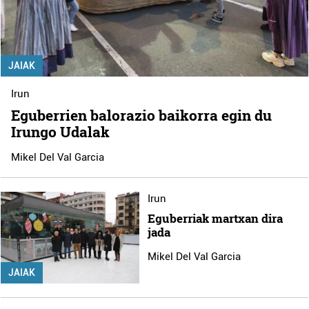
JAIAK
Irun
Eguberrien balorazio baikorra egin du
Irungo Udalak
Mikel Del Val Garcia
Irun
Eguberriak martxan dira
jada
Mikel Del Val Garcia
JAIAK