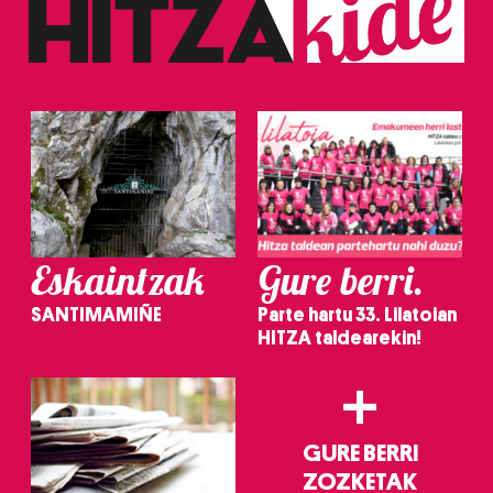
Eskaintzak
Gure berri.
SANTIMAMIÑE
Parte hartu 33. Lilatoian
HITZA taldearekin!
+
GURE BERRI
ZOZKETAK