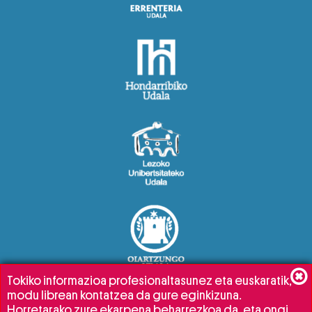
Tokiko informazioa profesionaltasunez eta euskaratik,
modu librean kontatzea da gure eginkizuna.
Horretarako zure ekarpena beharrezkoa da, eta ongi