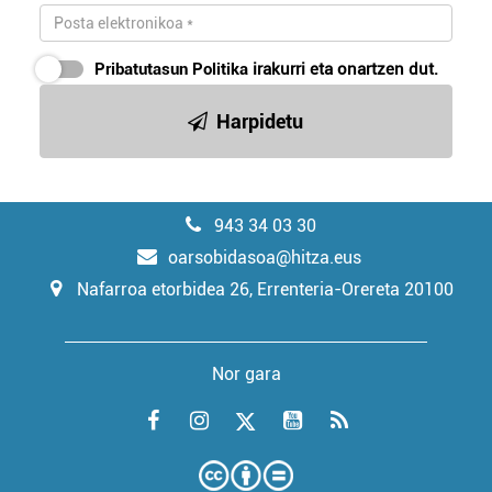
Pribatutasun Politika
irakurri eta onartzen dut.
Harpidetu
943 34 03 30
oarsobidasoa@hitza.eus
Nafarroa etorbidea 26, Errenteria-Orereta 20100
Nor gara