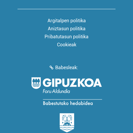
Argitalpen politika
Aniztasun politika
Pribatutasun politika
Cookieak
Babesleak: