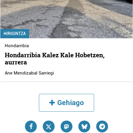
HIRIGINTZA
Hondarribia
Hondarribia Kalez Kale Hobetzen,
aurrera
Ane Mendizabal Sarriegi
Gehiago