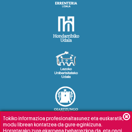
Tokiko informazioa profesionaltasunez eta euskaratik,
modu librean kontatzea da gure eginkizuna.
Horretarako zure ekarpena beharrezkoa da, eta ongi