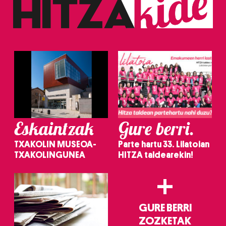
erabiltzeko baimen esplizitua ematen diguzu.
Gehiago
irakurri
Eskaintzak
Gure berri.
TXAKOLIN MUSEOA-
Parte hartu 33. Lilatoian
TXAKOLINGUNEA
HITZA taldearekin!
+
GURE BERRI
ZOZKETAK