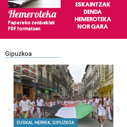
ESKAINTZAK
Hemeroteka
DENDA
HEMEROTEKA
Papereko zenbakiak
NOR GARA
PDF formatuan
Gipuzkoa
EUSKAL HERRIA, GIPUZKOA