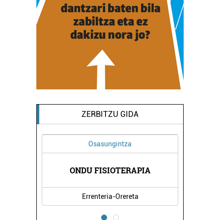
ZERBITZU GIDA
Osasungintza
OGIA
ONDU FISIOTERAPIA
JON
Errenteria-Orereta