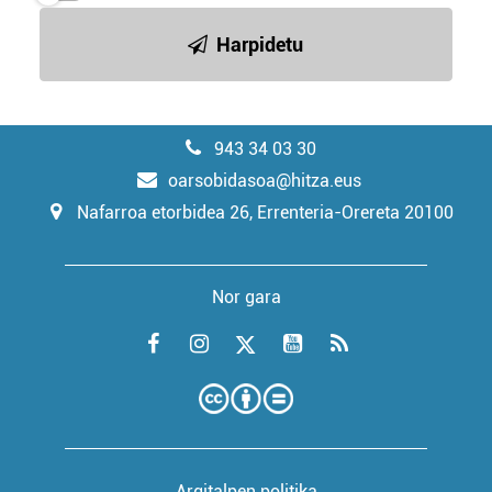
Harpidetu
943 34 03 30
oarsobidasoa@hitza.eus
Nafarroa etorbidea 26, Errenteria-Orereta 20100
Nor gara
Argitalpen politika