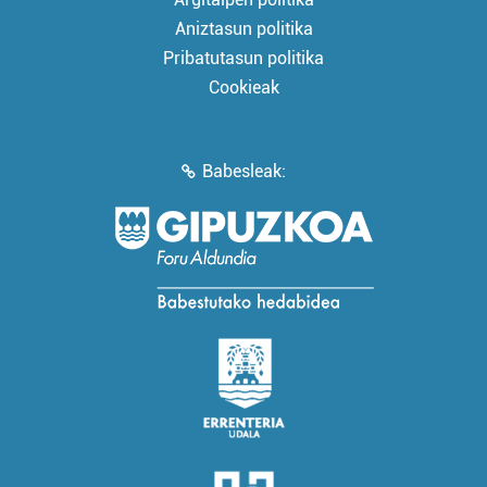
Aniztasun politika
Pribatutasun politika
Cookieak
Babesleak: