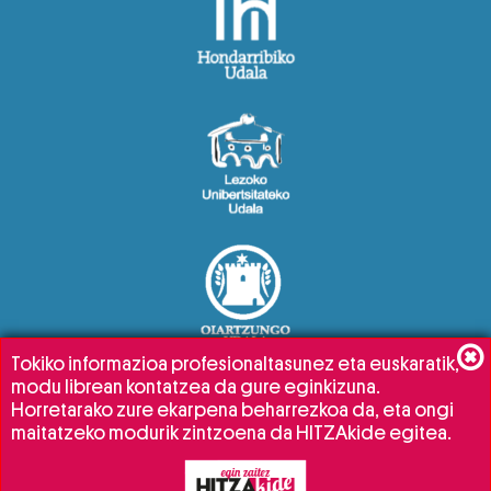
Tokiko informazioa profesionaltasunez eta euskaratik,
modu librean kontatzea da gure eginkizuna.
Horretarako zure ekarpena beharrezkoa da, eta ongi
maitatzeko modurik zintzoena da HITZAkide egitea.