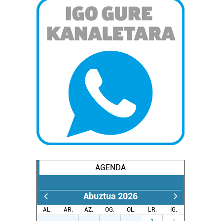
AGENDA
Abuztua 2026
AL.
AR.
AZ.
OG.
OL.
LR.
IG.