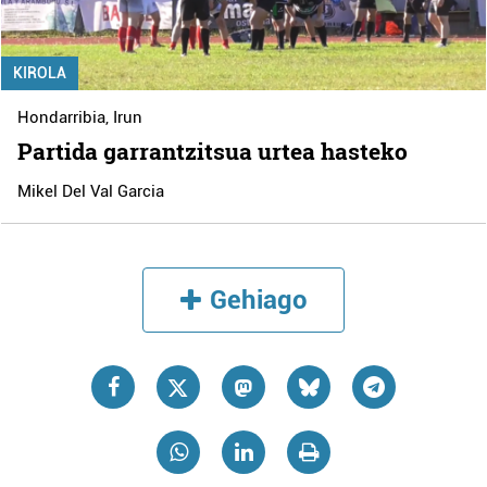
KIROLA
Hondarribia
,
Irun
Partida garrantzitsua urtea hasteko
Mikel Del Val Garcia
Gehiago