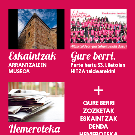
irakurri
Eskaintzak
Gure berri.
ARRANTZALEEN
Parte hartu 33. Lilatoian
MUSEOA
HITZA taldearekin!
+
GURE BERRI
ZOZKETAK
ESKAINTZAK
Hemeroteka
DENDA
HEMEROTEKA