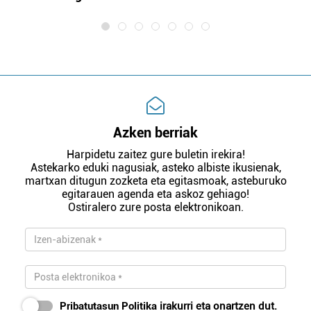
Azken berriak
Harpidetu zaitez gure buletin irekira!
Astekarko eduki nagusiak, asteko albiste ikusienak,
martxan ditugun zozketa eta egitasmoak, asteburuko
egitarauen agenda eta askoz gehiago!
Ostiralero zure posta elektronikoan.
Pribatutasun Politika
irakurri eta onartzen dut.