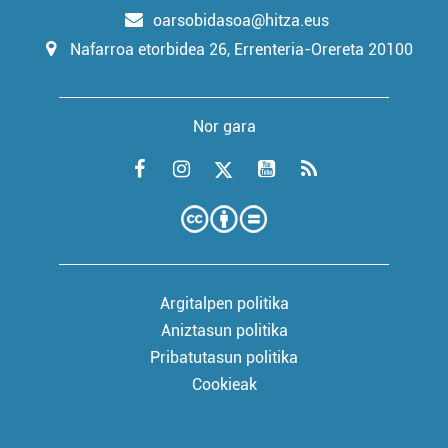
oarsobidasoa@hitza.eus
Nafarroa etorbidea 26, Errenteria-Orereta 20100
Nor gara
Argitalpen politika
Aniztasun politika
Pribatutasun politika
Cookieak