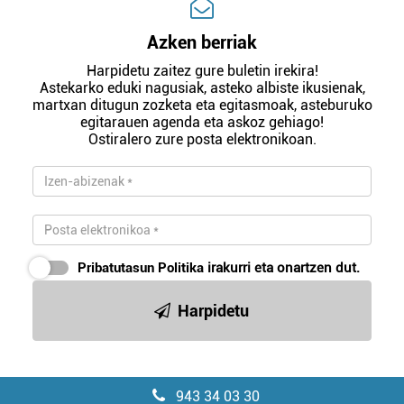
Azken berriak
Harpidetu zaitez gure buletin irekira!
Astekarko eduki nagusiak, asteko albiste ikusienak,
martxan ditugun zozketa eta egitasmoak, asteburuko
egitarauen agenda eta askoz gehiago!
Ostiralero zure posta elektronikoan.
Pribatutasun Politika
irakurri eta onartzen dut.
Harpidetu
943 34 03 30