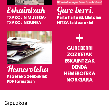
Eskaintzak
Gure berri.
TXAKOLIN MUSEOA-
Parte hartu 33. Lilatoian
TXAKOLINGUNEA
HITZA taldearekin!
+
GURE BERRI
ZOZKETAK
ESKAINTZAK
Hemeroteka
DENDA
HEMEROTEKA
Papereko zenbakiak
NOR GARA
PDF formatuan
Gipuzkoa