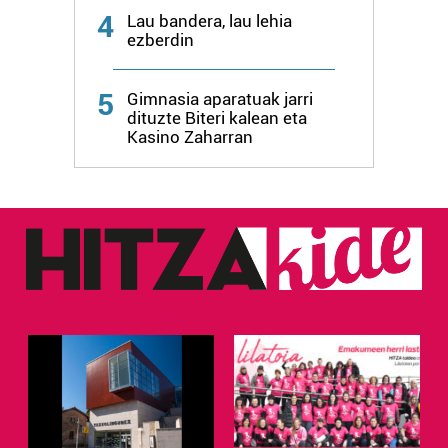
4
Lau bandera, lau lehia
ezberdin
Webgune honek cookie propioak eta hirugarrenen cookie-
fitxategiak erabiltzen ditu. Zure esperientzia eta
zerbitzuak hobetzeko asmoz, cookie teknologiaz
5
Gimnasia aparatuak jarri
baliatzen gara. Ohar hau onartuz gero, teknologia hori
dituzte Biteri kalean eta
Kasino Zaharran
erabiltzeko baimen esplizitua ematen diguzu.
Gehiago
irakurri