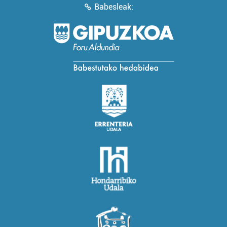
Babesleak: