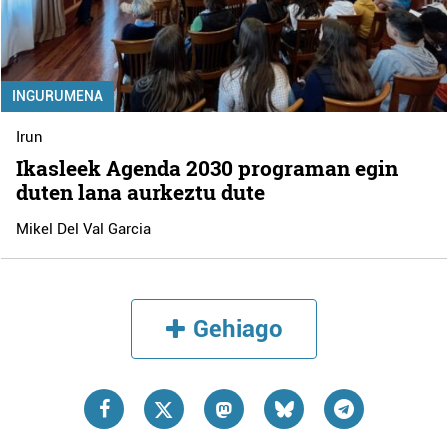
INGURUMENA
Irun
Ikasleek Agenda 2030 programan egin
duten lana aurkeztu dute
Mikel Del Val Garcia
Gehiago