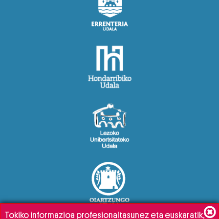
Tokiko informazioa profesionaltasunez eta euskaratik,