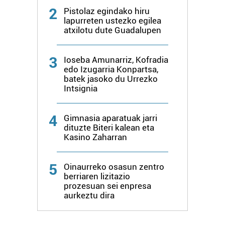
baliatzen gara. Ohar hau onartuz gero, teknologia hori
2
Pistolaz egindako hiru
lapurreten ustezko egilea
erabiltzeko baimen esplizitua ematen diguzu.
Gehiago
atxilotu dute Guadalupen
irakurri
3
Ioseba Amunarriz, Kofradia
edo Izugarria Konpartsa,
batek jasoko du Urrezko
Intsignia
4
Gimnasia aparatuak jarri
dituzte Biteri kalean eta
Kasino Zaharran
5
Oinaurreko osasun zentro
berriaren lizitazio
prozesuan sei enpresa
aurkeztu dira