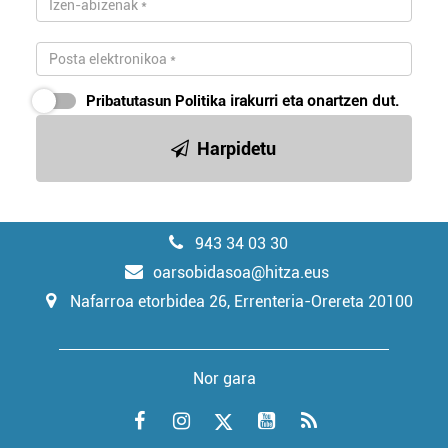
Pribatutasun Politika
irakurri eta onartzen dut.
Harpidetu
943 34 03 30
oarsobidasoa@hitza.eus
Nafarroa etorbidea 26, Errenteria-Orereta 20100
Nor gara