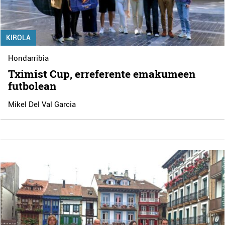
KIROLA
Hondarribia
Tximist Cup, erreferente emakumeen
futbolean
Mikel Del Val Garcia