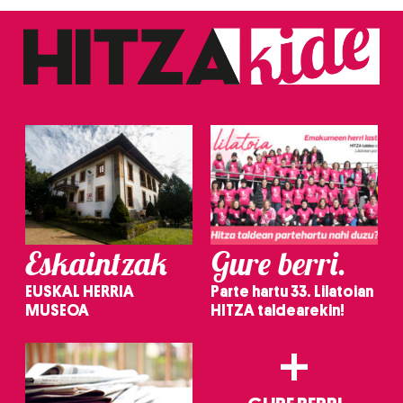
Eskaintzak
Gure berri.
EUSKAL HERRIA
Parte hartu 33. Lilatoian
MUSEOA
HITZA taldearekin!
+