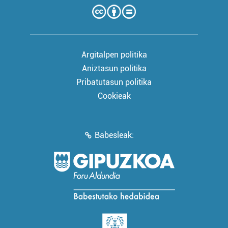
Argitalpen politika
Aniztasun politika
Pribatutasun politika
Cookieak
Babesleak: