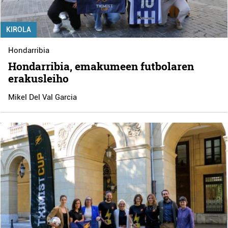
KIROLA
Hondarribia
Hondarribia, emakumeen futbolaren
erakusleiho
Mikel Del Val Garcia