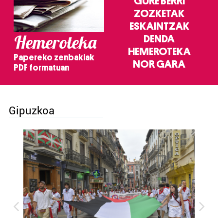
GURE BERRI
ZOZKETAK
ESKAINTZAK
Hemeroteka
DENDA
HEMEROTEKA
Papereko zenbakiak
NOR GARA
PDF formatuan
Gipuzkoa