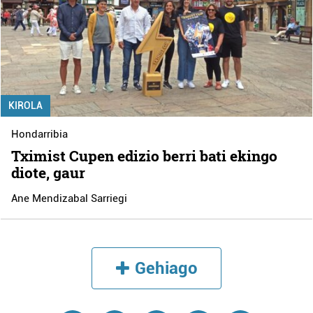
KIROLA
Hondarribia
Tximist Cupen edizio berri bati ekingo
diote, gaur
Ane Mendizabal Sarriegi
Gehiago