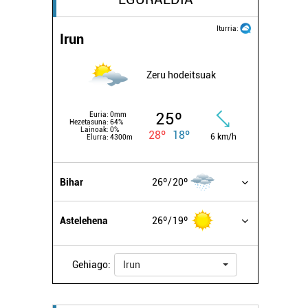
Iturria:
Irun
Zeru hodeitsuak
25º
Euria:
0mm
Hezetasuna:
64%
Lainoak:
0%
28º
18º
6 km/h
Elurra:
4300m
Bihar
26º
20º
Astelehena
26º
19º
Gehiago:
Irun