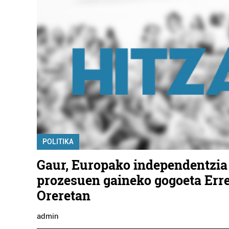
POLITIKA
Gaur, Europako independentzia
prozesuen gaineko gogoeta Erre
Oreretan
admin