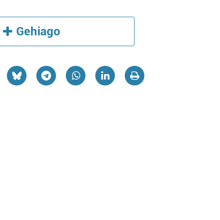
Gehiago
Aholkularitza
Kirol elkarteak