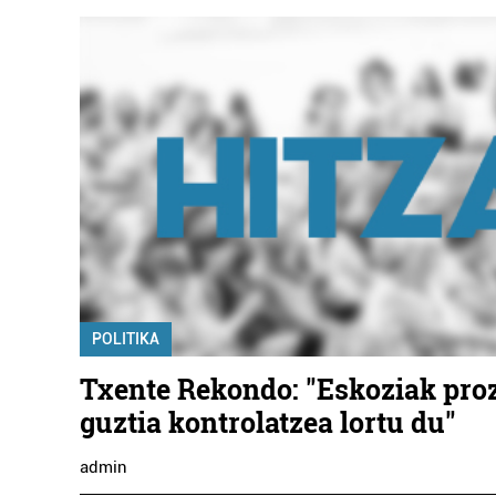
POLITIKA
Txente Rekondo: "Eskoziak pro
guztia kontrolatzea lortu du"
admin