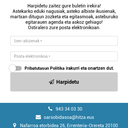
Harpidetu zaitez gure buletin irekira!
Astekarko eduki nagusiak, asteko albiste ikusienak,
martxan ditugun zozketa eta egitasmoak, asteburuko
egitarauen agenda eta askoz gehiago!
Ostiralero zure posta elektronikoan.
Pribatutasun Politika
irakurri eta onartzen dut.
Harpidetu
943 34 03 30
oarsobidasoa@hitza.eus
Nafarroa etorbidea 26, Errenteria-Orereta 20100