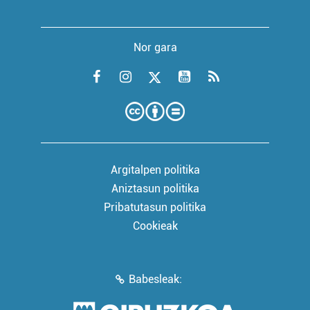
Nor gara
Argitalpen politika
Aniztasun politika
Pribatutasun politika
Cookieak
Babesleak: