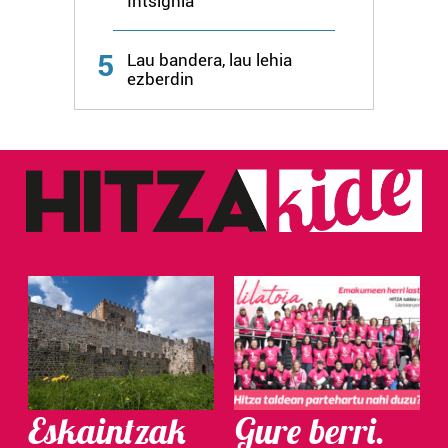
Intsignia
Webgune honek cookie propioak eta hirugarrenen cookie-
fitxategiak erabiltzen ditu. Zure esperientzia eta
5
Lau bandera, lau lehia
zerbitzuak hobetzeko asmoz, cookie teknologiaz
ezberdin
baliatzen gara. Ohar hau onartuz gero, teknologia hori
erabiltzeko baimen esplizitua ematen diguzu.
Gehiago
irakurri
Eskaintzak
Gure berri.