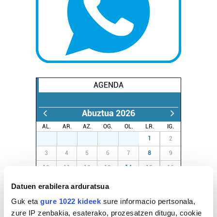
AGENDA
Abuztua 2026
AL.
AR.
AZ.
OG.
OL.
LR.
IG.
27
28
29
30
31
1
2
3
4
5
6
7
8
9
10
11
12
13
14
15
16
17
18
19
20
21
22
23
Datuen erabilera arduratsua
24
25
26
27
28
29
30
Guk eta
gure 1022 kideek
sure informacio pertsonala,
31
1
2
3
4
5
6
zure IP zenbakia, esaterako, prozesatzen ditugu, cookie