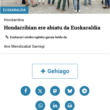
EUSKARALDIA
Hondarribia
Hondarribian ere abiatu da Euskaraldia
Euskarari ximiko egiteko garaia heldu da
Ane Mendizabal Sarriegi
Gehiago