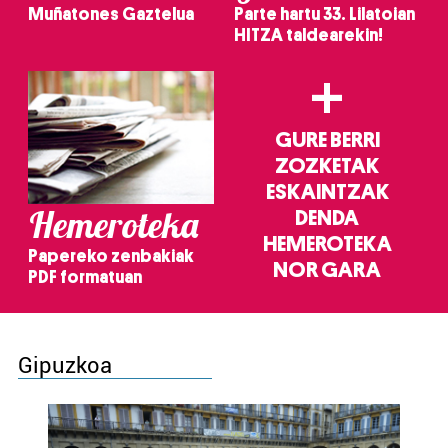
Muñatones Gaztelua
Parte hartu 33. Lilatoian
HITZA taldearekin!
+
GURE BERRI
ZOZKETAK
ESKAINTZAK
Hemeroteka
DENDA
HEMEROTEKA
Papereko zenbakiak
NOR GARA
PDF formatuan
Gipuzkoa